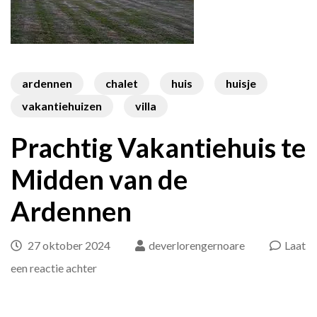
ardennen
chalet
huis
huisje
vakantiehuizen
villa
Prachtig Vakantiehuis te
Midden van de
Ardennen
27 oktober 2024
deverlorengernoare
Laat
op
een reactie achter
Prachtig
Vakantiehuis