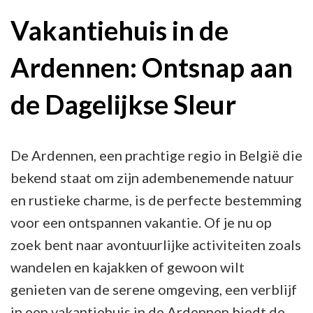
te
Vakantiehuis in de
Midden
Ardennen: Ontsnap aan
van
de
de Dagelijkse Sleur
Ardennen
De Ardennen, een prachtige regio in België die
bekend staat om zijn adembenemende natuur
en rustieke charme, is de perfecte bestemming
voor een ontspannen vakantie. Of je nu op
zoek bent naar avontuurlijke activiteiten zoals
wandelen en kajakken of gewoon wilt
genieten van de serene omgeving, een verblijf
in een vakantiehuis in de Ardennen biedt de