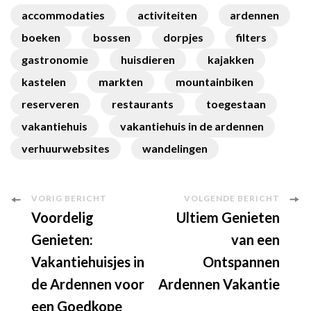
accommodaties
activiteiten
ardennen
boeken
bossen
dorpjes
filters
gastronomie
huisdieren
kajakken
kastelen
markten
mountainbiken
reserveren
restaurants
toegestaan
vakantiehuis
vakantiehuis in de ardennen
verhuurwebsites
wandelingen
Berichtnavigatie
VORIG BERICHT
VOLGENDE BERICHT
Voordelig
Ultiem Genieten
Genieten:
van een
Vakantiehuisjes in
Ontspannen
de Ardennen voor
Ardennen Vakantie
een Goedkope