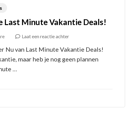
s
e Last Minute Vakantie Deals!
op
re
Laat een reactie achter
Profiteer
er Nu van Last Minute Vakantie Deals!
Nu
kantie, maar heb je nog geen plannen
van
nute …
Voordelige
Last
Minute
Vakantie
Deals!