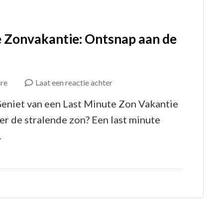
e Zonvakantie: Ontsnap aan de
op
re
Laat een reactie achter
Geniet
Geniet van een Last Minute Zon Vakantie
van
er de stralende zon? Een last minute
een
…
Last
Minute
Zonvakantie:
Ontsnap
aan