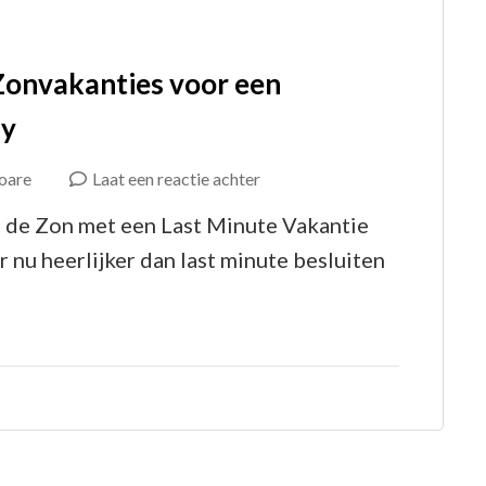
 Zonvakanties voor een
ay
op
oare
Laat een reactie achter
Profiteer
n de Zon met een Last Minute Vakantie
van
er nu heerlijker dan last minute besluiten
Last
Minute
Zonvakanties
voor
een
Spontane