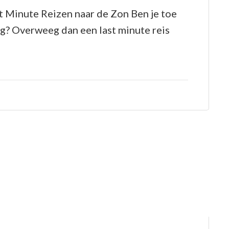
Ontsnap
t Minute Reizen naar de Zon Ben je toe
aan
g? Overweeg dan een last minute reis
de
Winter:
Last
Minute
Reizen
naar
de
Zon!