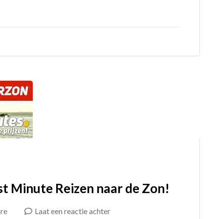
Boek
Nu
Jouw
Last
Minute
Naar
De
Zon!
st Minute Reizen naar de Zon!
op
re
Laat een reactie achter