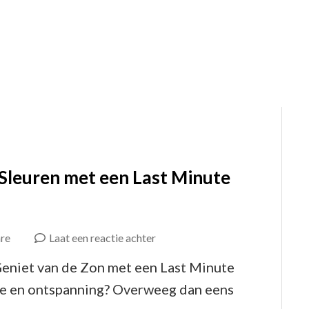
de
Dagelijkse
Sleuren!
 Sleuren met een Last Minute
op
re
Laat een reactie achter
Ontsnap
Geniet van de Zon met een Last Minute
aan
zee en ontspanning? Overweeg dan eens
de