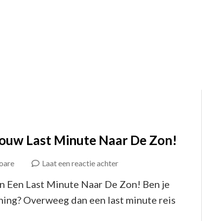
Zomerse
Getaway
Jouw Last Minute Naar De Zon!
op
oare
Laat een reactie achter
Ontsnap
n Een Last Minute Naar De Zon! Ben je
de
ning? Overweeg dan een last minute reis
Kou: