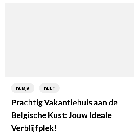
Ontspann
aan
Zee
huisje
huur
Prachtig Vakantiehuis aan de
Belgische Kust: Jouw Ideale
Verblijfplek!