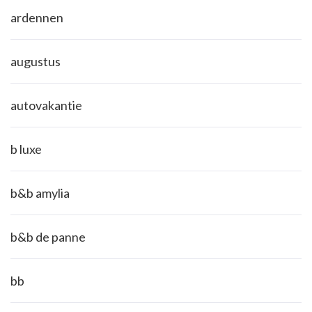
ardennen
augustus
autovakantie
b luxe
b&b amylia
b&b de panne
bb