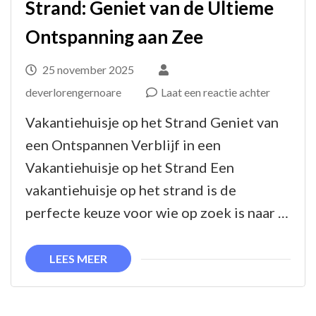
Strand: Geniet van de Ultieme
Ontspanning aan Zee
25 november 2025
op
deverlorengernoare
Laat een reactie achter
Prachtig
Vakantiehuisje op het Strand Geniet van
Vakantieh
een Ontspannen Verblijf in een
op
Vakantiehuisje op het Strand Een
het
vakantiehuisje op het strand is de
Strand:
perfecte keuze voor wie op zoek is naar …
Geniet
van
LEES MEER
de
Ultieme