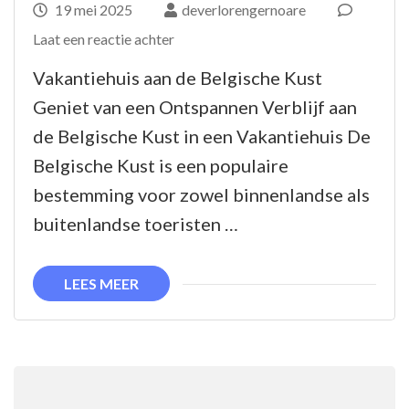
19 mei 2025
deverlorengernoare
op
Laat een reactie achter
Prachtig
Vakantiehuis aan de Belgische Kust
Vakantiehuis
Geniet van een Ontspannen Verblijf aan
aan
de Belgische Kust in een Vakantiehuis De
de
Belgische Kust is een populaire
Belgische
bestemming voor zowel binnenlandse als
Kust:
buitenlandse toeristen …
Jouw
Ideale
LEES MEER
Verblijfplek!