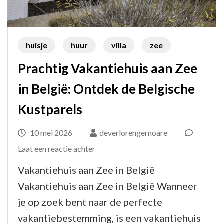
huisje
huur
villa
zee
Prachtig Vakantiehuis aan Zee
in België: Ontdek de Belgische
Kustparels
10 mei 2026
deverlorengernoare
op
Laat een reactie achter
Prachtig
Vakantiehuis aan Zee in België
Vakantiehuis
Vakantiehuis aan Zee in België Wanneer
aan
je op zoek bent naar de perfecte
Zee
vakantiebestemming, is een vakantiehuis