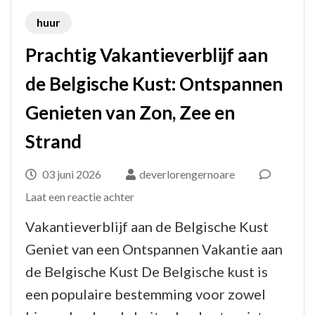
huur
Prachtig Vakantieverblijf aan
de Belgische Kust: Ontspannen
Genieten van Zon, Zee en
Strand
03 juni 2026
deverlorengernoare
op
Laat een reactie achter
Prachtig
Vakantieverblijf aan de Belgische Kust
Vakantieverblijf
Geniet van een Ontspannen Vakantie aan
aan
de Belgische Kust De Belgische kust is
de
een populaire bestemming voor zowel
Belgische