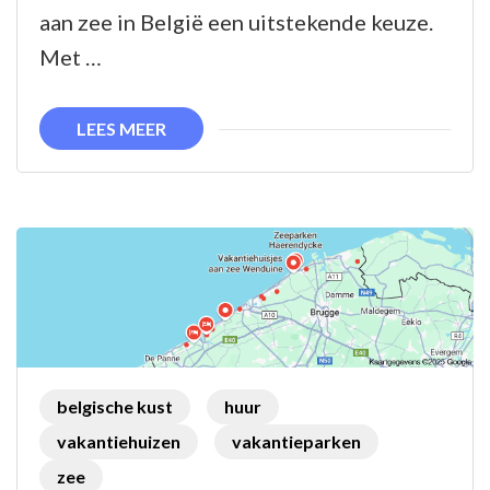
in
aan zee in België een uitstekende keuze.
België:
Met …
Ontdek
de
LEES MEER
Belgische
Kustparels
belgische kust
huur
vakantiehuizen
vakantieparken
zee