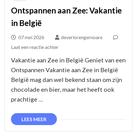
Ontspannen aan Zee: Vakantie
in België
07 mei 2026
deverlorengernoare
op
Laat een reactie achter
Ontspannen
Vakantie aan Zee in België Geniet van een
aan
Ontspannen Vakantie aan Zee in België
Zee:
België mag dan wel bekend staan om zijn
Vakantie
chocolade en bier, maar het heeft ook
in
prachtige …
België
LEES MEER