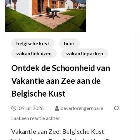
belgische kust
huur
vakantiehuizen
vakantieparken
Ontdek de Schoonheid van
Vakantie aan Zee aan de
Belgische Kust
09 juli 2026
deverlorengernoare
op
Laat een reactie achter
Ontdek
Vakantie aan Zee: Belgische Kust
de