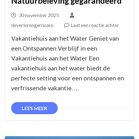
Natuurbeleving gegarandeerd
30 november 2025
op
deverlorengernoare
Laat een reactie achter
Prachtig
Vakantiehuis aan het Water Geniet van
Vakantieh
een Ontspannen Verblijf in een
aan
Vakantiehuis aan het Water Een
het
vakantiehuis aan het water biedt de
Water:
perfecte setting voor een ontspannen en
Ontspann
verfrissende vakantie. …
en
Natuurbe
LEES MEER
gegarand