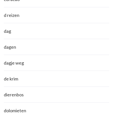
d reizen
dag
dagen
dagje weg
de krim
dierenbos
dolomieten