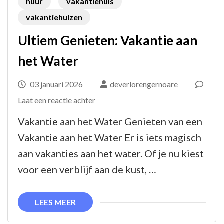
huur
vakantiehuis
vakantiehuizen
Ultiem Genieten: Vakantie aan
het Water
03 januari 2026
deverlorengernoare
op
Laat een reactie achter
Ultiem
Vakantie aan het Water Genieten van een
Genieten:
Vakantie aan het Water Er is iets magisch
Vakantie
aan vakanties aan het water. Of je nu kiest
aan
voor een verblijf aan de kust, …
het
Water
LEES MEER