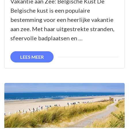
Vakantie aan Zee: Belgische Kust De
Schoonheid
Belgische kust is een populaire
van
bestemming voor een heerlijke vakantie
Vakantie
aan zee. Met haar uitgestrekte stranden,
aan
sfeervolle badplaatsen en …
Zee
aan
LEES MEER
de
Belgische
Kust