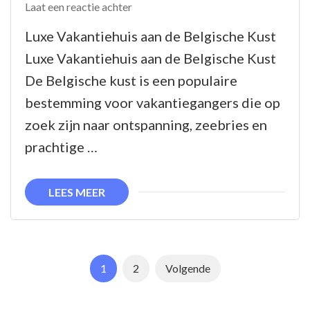
op
Laat een reactie achter
Prachtig
Luxe Vakantiehuis aan de Belgische Kust
Luxe
Luxe Vakantiehuis aan de Belgische Kust
Vakantiehuis
De Belgische kust is een populaire
aan
bestemming voor vakantiegangers die op
de
zoek zijn naar ontspanning, zeebries en
Belgische
prachtige …
Kust
LEES MEER
Berichtnavigatie
Pagina
Pagina
1
2
Volgende