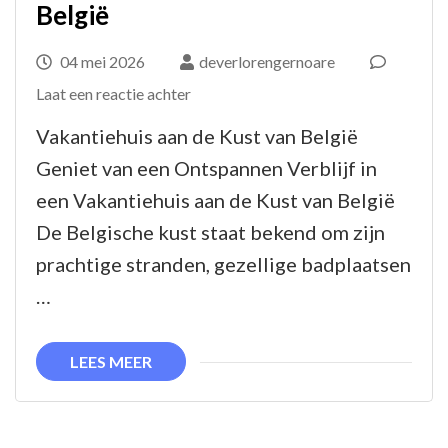
België
04 mei 2026
deverlorengernoare
op
Laat een reactie achter
Ontdek
Vakantiehuis aan de Kust van België
Het
Geniet van een Ontspannen Verblijf in
Perfecte
een Vakantiehuis aan de Kust van België
Vakantiehuis
De Belgische kust staat bekend om zijn
aan
prachtige stranden, gezellige badplaatsen
de
…
Kust
van
LEES MEER
België