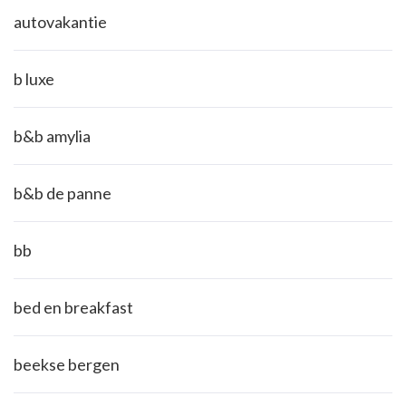
autovakantie
b luxe
b&b amylia
b&b de panne
bb
bed en breakfast
beekse bergen