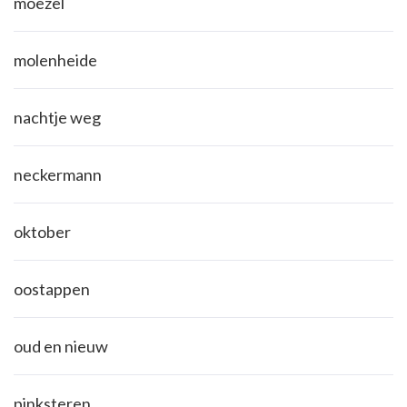
moezel
molenheide
nachtje weg
neckermann
oktober
oostappen
oud en nieuw
pinksteren