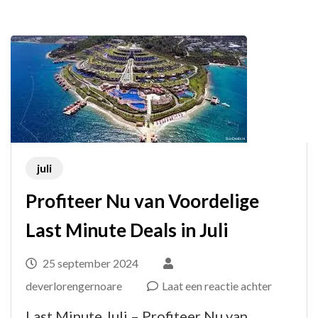
Voordelige
Zomerdeals!
juli
Profiteer Nu van Voordelige
Last Minute Deals in Juli
25 september 2024
op
deverlorengernoare
Laat een reactie achter
Profiteer
Last Minute Juli – Profiteer Nu van