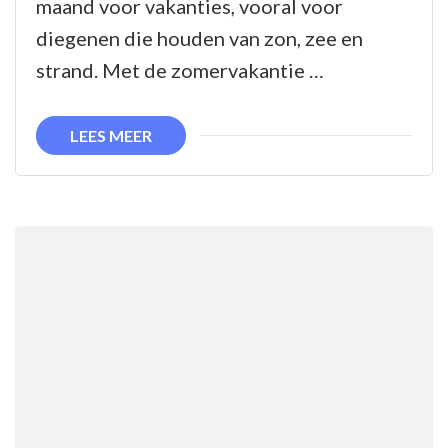
maand voor vakanties, vooral voor
zomerse
diegenen die houden van zon, zee en
hitte:
strand. Met de zomervakantie …
Plan
jouw
LEES MEER
droomvakantie
in
juli