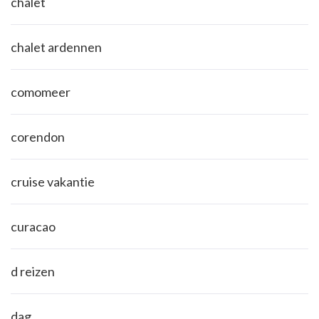
chalet
chalet ardennen
comomeer
corendon
cruise vakantie
curacao
d reizen
dag