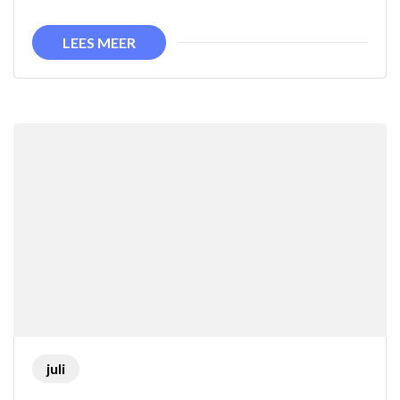
met
Goedkope
LEES MEER
Opties
juli