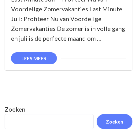
Nu
Voordelige Zomervakanties Last Minute
van
Juli: Profiteer Nu van Voordelige
Voordeli
Zomervakanties De zomer is in volle gang
Last
en juli is de perfecte maand om …
Minute
Deals
LEES MEER
in
Juli
Zoeken
Zoeken