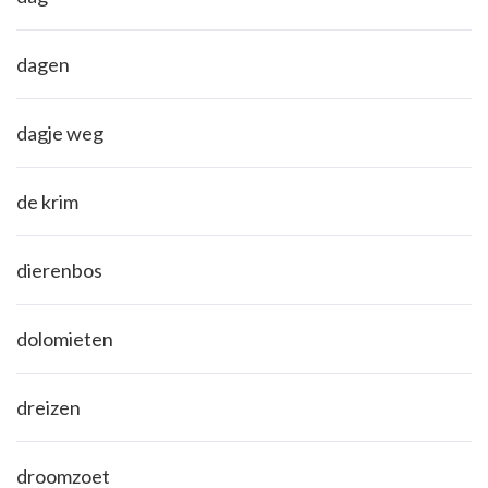
dagen
dagje weg
de krim
dierenbos
dolomieten
dreizen
droomzoet