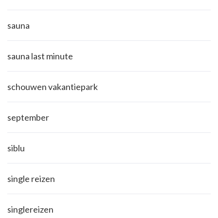
sauna
sauna last minute
schouwen vakantiepark
september
siblu
single reizen
singlereizen