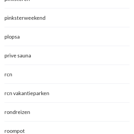
pinksterweekend
plopsa
prive sauna
rcn
rcn vakantieparken
rondreizen
roompot