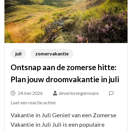
juli
zomervakantie
Ontsnap aan de zomerse hitte:
Plan jouw droomvakantie in juli
24 mei 2026
deverlorengernoare
op
Laat een reactie achter
Ontsnap
Vakantie in Juli Geniet van een Zomerse
aan
Vakantie in Juli Juli is een populaire
de