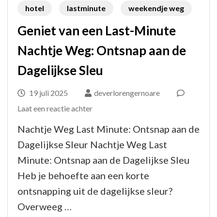
hotel
lastminute
weekendje weg
Geniet van een Last-Minute
Nachtje Weg: Ontsnap aan de
Dagelijkse Sleu
19 juli 2025
deverlorengernoare
op
Laat een reactie achter
Geniet
Nachtje Weg Last Minute: Ontsnap aan de
van
Dagelijkse Sleur Nachtje Weg Last
een
Minute: Ontsnap aan de Dagelijkse Sleu
Last-
Heb je behoefte aan een korte
Minute
ontsnapping uit de dagelijkse sleur?
Nachtje
Overweeg …
Weg: