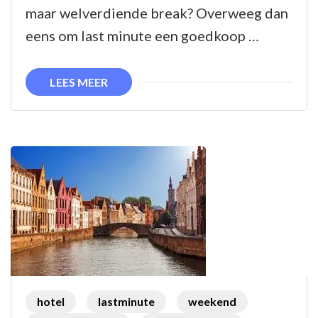
minute:
maar welverdiende break? Overweeg dan
geniet
eens om last minute een goedkoop …
van
een
LEES MEER
goedkoop
weekendje
weg!
hotel
lastminute
weekend