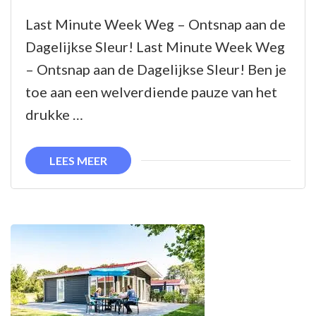
Ontsnap
Last Minute Week Weg – Ontsnap aan de
aan
Dagelijkse Sleur! Last Minute Week Weg
de
– Ontsnap aan de Dagelijkse Sleur! Ben je
Dagelijkse
toe aan een welverdiende pauze van het
Sleur
drukke …
met
een
LEES MEER
Last
Minute
Week
Weg!