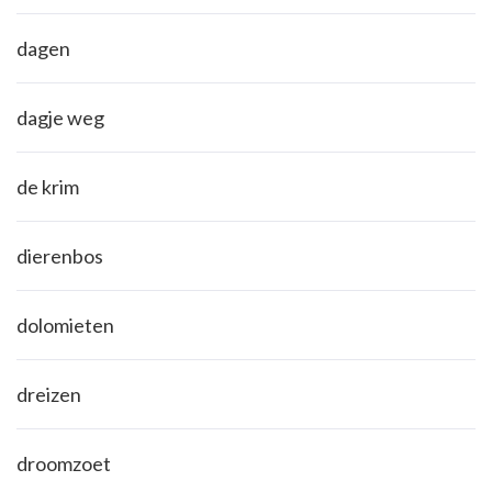
dagen
dagje weg
de krim
dierenbos
dolomieten
dreizen
droomzoet