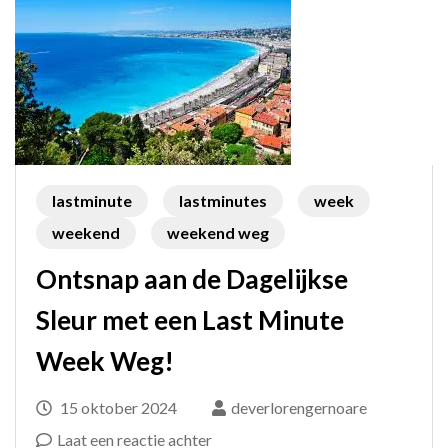
lastminute
lastminutes
week
weekend
weekend weg
Ontsnap aan de Dagelijkse
Sleur met een Last Minute
Week Weg!
15 oktober 2024
deverlorengernoare
op
Laat een reactie achter