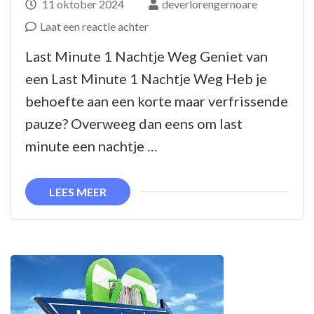
11 oktober 2024
deverlorengernoare
op
Laat een reactie achter
Geniet
Last Minute 1 Nachtje Weg Geniet van
van
een Last Minute 1 Nachtje Weg Heb je
een
behoefte aan een korte maar verfrissende
Last
pauze? Overweeg dan eens om last
Minute
minute een nachtje …
1
Nachtje
LEES MEER
Weg:
Ontsnap
aan
de
Dagelijkse