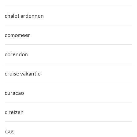
chalet ardennen
comomeer
corendon
cruise vakantie
curacao
d reizen
dag