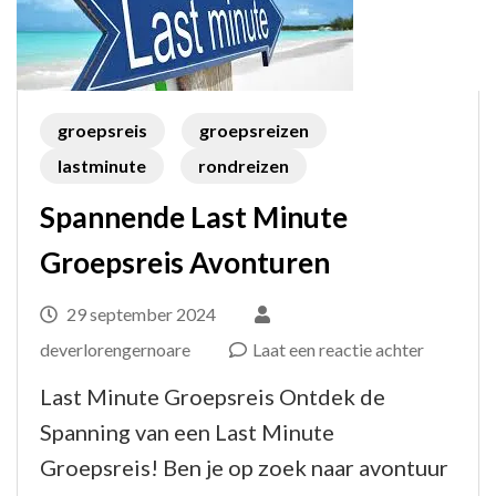
Sleut
met
een
Korte
groepsreis
groepsreizen
Trip!
lastminute
rondreizen
Spannende Last Minute
Groepsreis Avonturen
29 september 2024
op
deverlorengernoare
Laat een reactie achter
Spannend
Last Minute Groepsreis Ontdek de
Last
Spanning van een Last Minute
Minute
Groepsreis! Ben je op zoek naar avontuur
Groepsre