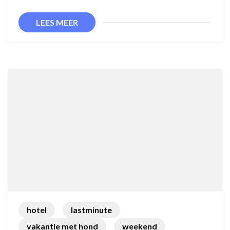
Ontsnap
LEES MEER
aan
de
Dagelijkse
Sleu
hotel
lastminute
vakantie met hond
weekend