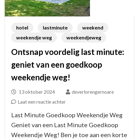
hotel
lastminute
weekend
weekendje weg
weekendjeweg
Ontsnap voordelig last minute:
geniet van een goedkoop
weekendje weg!
13 oktober 2024
deverlorengernoare
op
Laat een reactie achter
Ontsnap
Last Minute Goedkoop Weekendje Weg
voordelig
Geniet van een Last Minute Goedkoop
last
Weekendje Weg! Ben je toe aan een korte