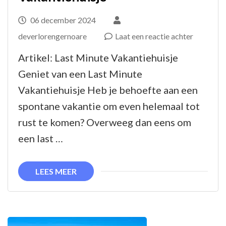
06 december 2024
op
deverlorengernoare
Laat een reactie achter
Ontsnap
Artikel: Last Minute Vakantiehuisje
aan
Geniet van een Last Minute
de
Vakantiehuisje Heb je behoefte aan een
Dagelijks
spontane vakantie om even helemaal tot
Sleut
rust te komen? Overweeg dan eens om
met
een last …
een
Last
LEES MEER
Minute
Vakantieh