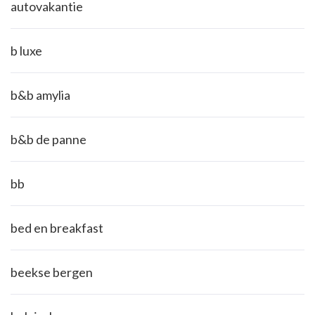
autovakantie
b luxe
b&b amylia
b&b de panne
bb
bed en breakfast
beekse bergen