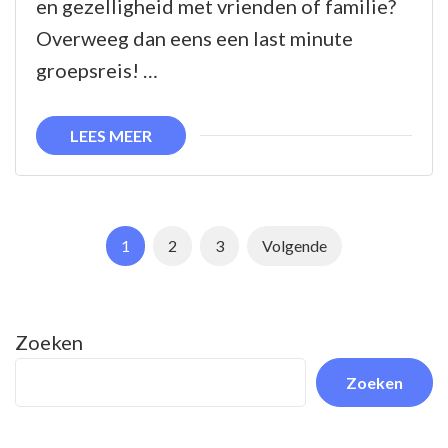
en gezelligheid met vrienden of familie?
Avonture
Overweeg dan eens een last minute
groepsreis! …
LEES MEER
Berichtnavigatie
Pagina
Pagina
Pagina
1
2
3
Volgende
Zoeken
Zoeken