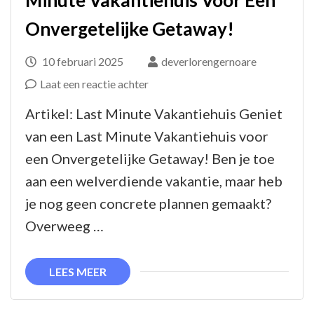
Onvergetelijke Getaway!
10 februari 2025
deverlorengernoare
op
Laat een reactie achter
Profiteer
Artikel: Last Minute Vakantiehuis Geniet
Nu
van een Last Minute Vakantiehuis voor
van
een Onvergetelijke Getaway! Ben je toe
Een
aan een welverdiende vakantie, maar heb
Last
je nog geen concrete plannen gemaakt?
Minute
Overweeg …
Vakantiehuis
Voor
LEES MEER
Een
Onvergetelijke