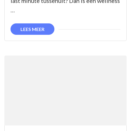
last minute tussenuit? Dan is een wellness
Korte
…
Termijn
LEES MEER