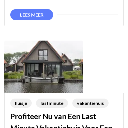
Je
Hond:
LEES MEER
Geniet
Samen
van
een
Spontaan
Uitje!
huisje
lastminute
vakantiehuis
Profiteer Nu van Een Last
Minute Vakantiehuis Voor Een