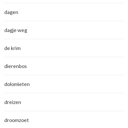
dagen
dagje weg
de krim
dierenbos
dolomieten
dreizen
droomzoet