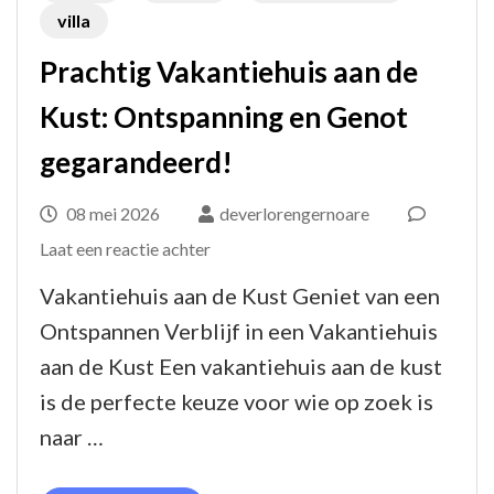
villa
Prachtig Vakantiehuis aan de
Kust: Ontspanning en Genot
gegarandeerd!
08 mei 2026
deverlorengernoare
op
Laat een reactie achter
Prachtig
Vakantiehuis aan de Kust Geniet van een
Vakantiehuis
Ontspannen Verblijf in een Vakantiehuis
aan
aan de Kust Een vakantiehuis aan de kust
de
is de perfecte keuze voor wie op zoek is
Kust:
naar …
Ontspanning