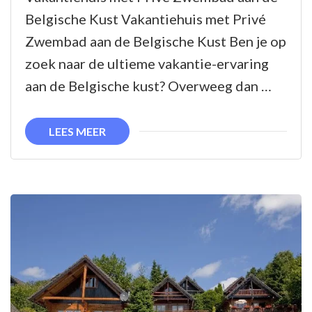
Vakantiehuis
Belgische Kust Vakantiehuis met Privé
met
Zwembad aan de Belgische Kust Ben je op
Privé
zoek naar de ultieme vakantie-ervaring
Zwembad
aan de Belgische kust? Overweeg dan …
aan
de
LEES MEER
Belgische
Kust