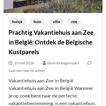
huisje
huur
villa
zee
Prachtig Vakantiehuis aan Zee
in België: Ontdek de Belgische
Kustparels
10 mei 2026
deverlorengernoare
op
Laat een reactie achter
Prachtig
Vakantiehuis aan Zee in België
Vakantiehuis
Vakantiehuis aan Zee in België Wanneer
aan
je op zoek bent naar de perfecte
Zee
vakantiebestemming, is een vakantiehuis