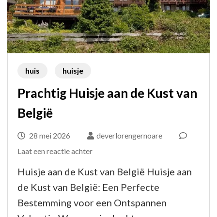
huis
huisje
Prachtig Huisje aan de Kust van
België
28 mei 2026
deverlorengernoare
op
Laat een reactie achter
Prachtig
Huisje aan de Kust van België Huisje aan
Huisje
de Kust van België: Een Perfecte
aan
Bestemming voor een Ontspannen
de