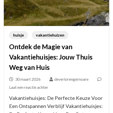
huisje
vakantiehuizen
Ontdek de Magie van
Vakantiehuisjes: Jouw Thuis
Weg van Huis
30 maart 2026
deverlorengernoare
op
Laat een reactie achter
Ontdek
Vakantiehuisjes: De Perfecte Keuze Voor
de
Een Ontspannen Verblijf Vakantiehuisjes:
Magie