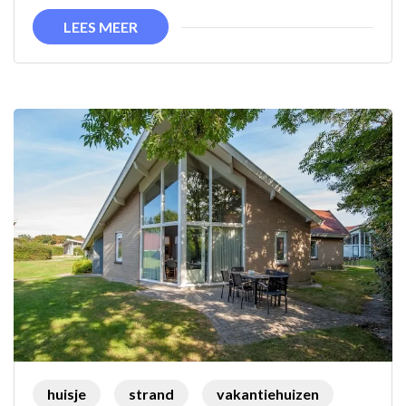
Ontspanning
LEES MEER
Verzekerd
huisje
strand
vakantiehuizen