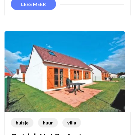
en
LEES MEER
Genot
gegarandeerd!
huisje
huur
villa