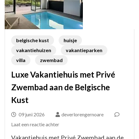
belgische kust
huisje
vakantiehuizen
vakantieparken
villa
zwembad
Luxe Vakantiehuis met Privé
Zwembad aan de Belgische
Kust
09 juni 2026
deverlorengernoare
op
Laat een reactie achter
Luxe
Vakantiehuis met Privé Zwembad aan de