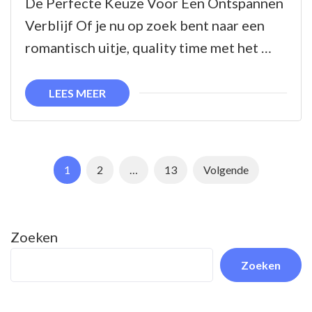
De Perfecte Keuze Voor Een Ontspannen
van
Verblijf Of je nu op zoek bent naar een
Vakantiehuisjes:
romantisch uitje, quality time met het …
Jouw
Thuis
LEES MEER
Weg
van
Huis
Berichtnavigatie
Pagina
Pagina
Pagina
1
2
…
13
Volgende
Zoeken
Zoeken