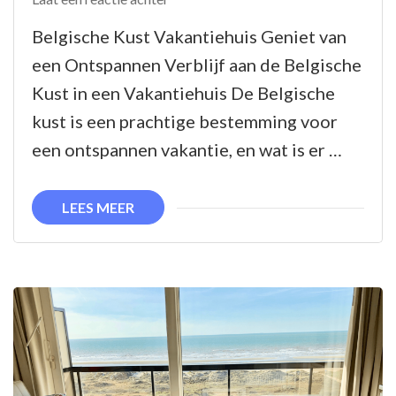
Prachtig
Belgische Kust Vakantiehuis Geniet van
Vakantiehuis
een Ontspannen Verblijf aan de Belgische
aan
Kust in een Vakantiehuis De Belgische
de
kust is een prachtige bestemming voor
Belgische
een ontspannen vakantie, en wat is er …
Kust:
Ontspannen
LEES MEER
Genieten!