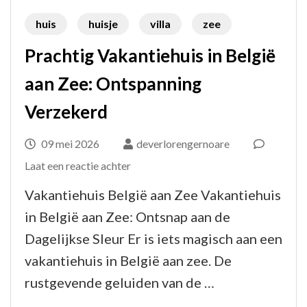
huis
huisje
villa
zee
Prachtig Vakantiehuis in België
aan Zee: Ontspanning
Verzekerd
09 mei 2026
deverlorengernoare
op
Laat een reactie achter
Prachtig
Vakantiehuis België aan Zee Vakantiehuis
Vakantiehuis
in België aan Zee: Ontsnap aan de
in
Dagelijkse Sleur Er is iets magisch aan een
België
vakantiehuis in België aan zee. De
aan
rustgevende geluiden van de …
Zee: