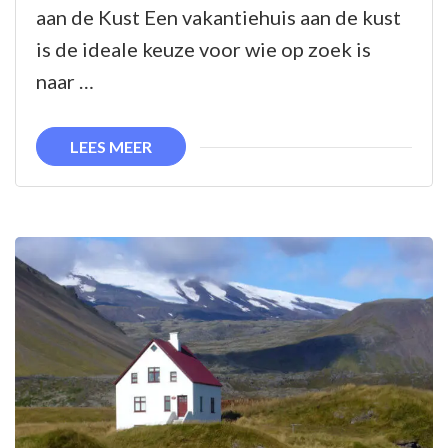
aan
aan de Kust Een vakantiehuis aan de kust
de
is de ideale keuze voor wie op zoek is
Belgische
naar …
Kust:
Ontspanning
LEES MEER
Verzekerd