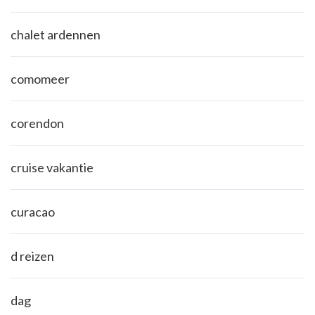
chalet ardennen
comomeer
corendon
cruise vakantie
curacao
d reizen
dag