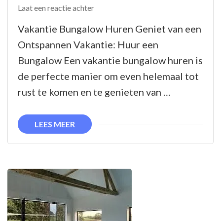
op
Laat een reactie achter
Huur
Vakantie Bungalow Huren Geniet van een
een
Ontspannen Vakantie: Huur een
Ontspannen
Bungalow Een vakantie bungalow huren is
Vakantiebungalow
de perfecte manier om even helemaal tot
voor
rust te komen en te genieten van …
Jouw
Volgende
LEES MEER
Getaway