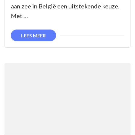
in
aan zee in België een uitstekende keuze.
België:
Met …
Ontdek
de
LEES MEER
Belgische
Kustparels