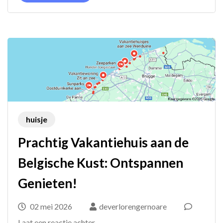
België
huisje
Prachtig Vakantiehuis aan de
Belgische Kust: Ontspannen
Genieten!
02 mei 2026
deverlorengernoare
op
Laat een reactie achter