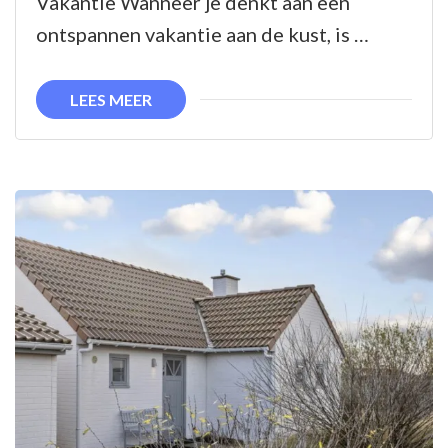
Vakantie Wanneer je denkt aan een
Kust
ontspannen vakantie aan de kust, is …
van
België
LEES MEER