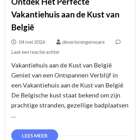
Ontdek Het Perfecte
Vakantiehuis aan de Kust van
België
04 mei 2026
deverlorengernoare
op
Laat een reactie achter
Ontdek
Vakantiehuis aan de Kust van België
Het
Geniet van een Ontspannen Verblijf in
Perfecte
een Vakantiehuis aan de Kust van België
Vakantiehuis
De Belgische kust staat bekend om zijn
aan
prachtige stranden, gezellige badplaatsen
de
…
Kust
van
LEES MEER