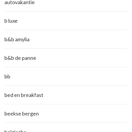
autovakantie
b luxe
b&b amylia
b&b de panne
bb
bed en breakfast
beekse bergen