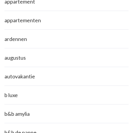
appartement
appartementen
ardennen
augustus
autovakantie
b luxe
b&b amylia
b&b de panne