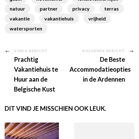
natuur
partner
privacy
terras
vakantie
vakantiehuis
vrijheid
watersporten
Berichtnavigatie
VORIG BERICHT
VOLGENDE BERICHT
Prachtig
De Beste
Vakantiehuis te
Accommodatieopties
Huur aan de
in de Ardennen
Belgische Kust
DIT VIND JE MISSCHIEN OOK LEUK.