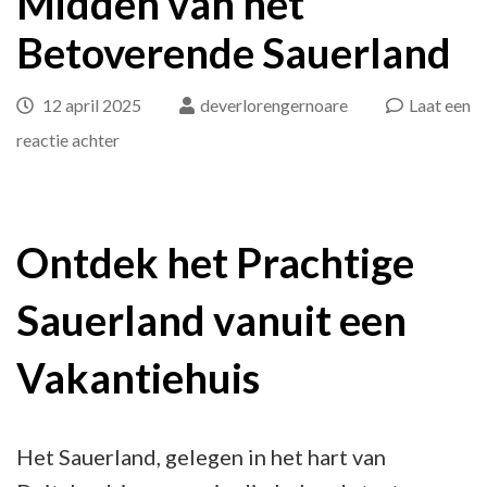
Midden van het
Betoverende Sauerland
12 april 2025
deverlorengernoare
Laat een
op
reactie achter
Prachtig
Vakantiehuis
te
Ontdek het Prachtige
Midden
Sauerland vanuit een
van
het
Vakantiehuis
Betoverende
Sauerland
Het Sauerland, gelegen in het hart van