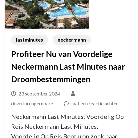
lastminutes
neckermann
Profiteer Nu van Voordelige
Neckermann Last Minutes naar
Droombestemmingen
23 september 2024
op
deverlorengernoare
Laat een reactie achter
Profiteer
Neckermann Last Minutes: Voordelig Op
Nu
Reis Neckermann Last Minutes:
van
Voordelig Op Reis Bent u op zoek naar