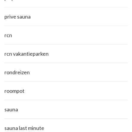
prive sauna
rcn
rcn vakantieparken
rondreizen
roompot
sauna
sauna last minute