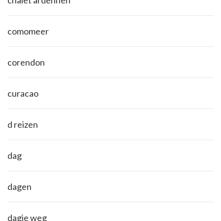
comomeer
corendon
curacao
d reizen
dag
dagen
dagje weg