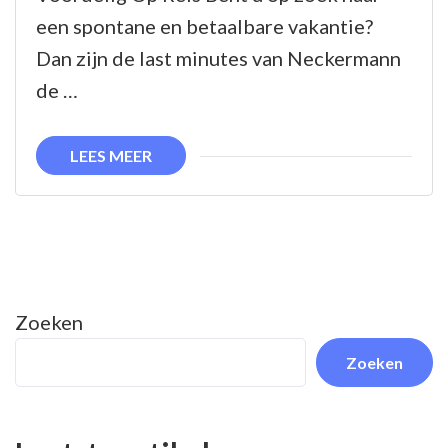
Voordeli
een spontane en betaalbare vakantie?
Neckerm
Dan zijn de last minutes van Neckermann
Last
de …
Minutes
naar
LEES MEER
Droombe
Zoeken
Zoeken