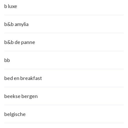
b luxe
b&b amylia
b&b de panne
bb
bed en breakfast
beekse bergen
belgische