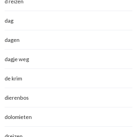
d reizen
dag
dagen
dagje weg
de krim
dierenbos
dolomieten
dreizen