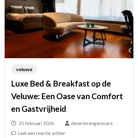
veluwe
Luxe Bed & Breakfast op de
Veluwe: Een Oase van Comfort
en Gastvrijheid
25 februari 2026
deverlorengernoare
op
Laat een reactie achter