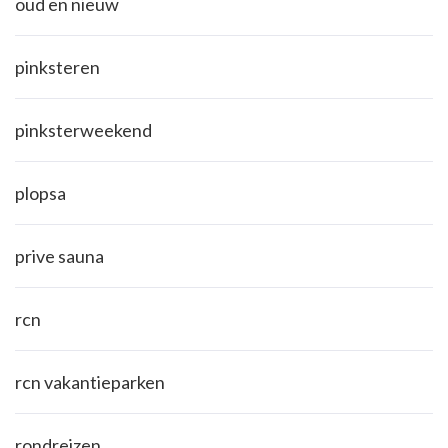
oud en nieuw
pinksteren
pinksterweekend
plopsa
prive sauna
rcn
rcn vakantieparken
rondreizen