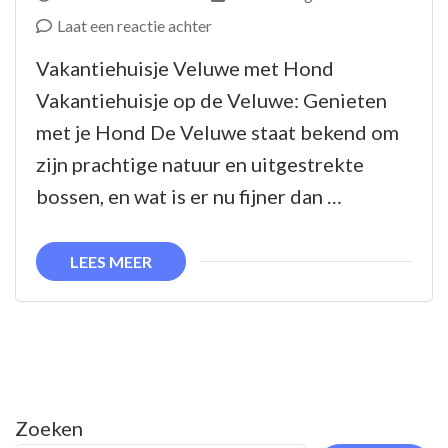
op
Laat een reactie achter
Vakantiehuisje
Vakantiehuisje Veluwe met Hond
op
Vakantiehuisje op de Veluwe: Genieten
de
met je Hond De Veluwe staat bekend om
Veluwe:
zijn prachtige natuur en uitgestrekte
Genieten
bossen, en wat is er nu fijner dan …
met
je
LEES MEER
Hond
Zoeken