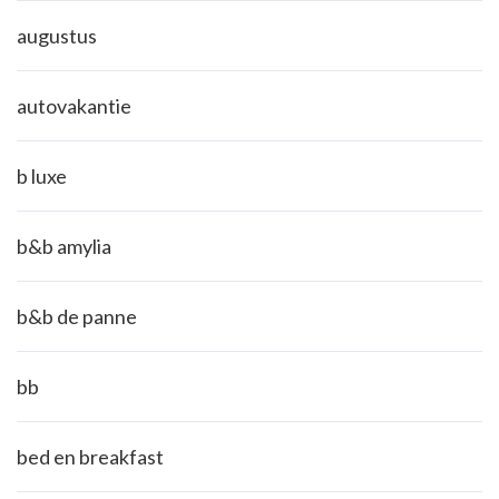
augustus
autovakantie
b luxe
b&b amylia
b&b de panne
bb
bed en breakfast