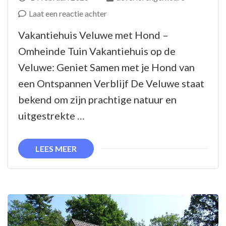
op
Laat een reactie achter
Luxe
Vakantiehuis Veluwe met Hond –
vakantiehuis
Omheinde Tuin Vakantiehuis op de
op
Veluwe: Geniet Samen met je Hond van
de
een Ontspannen Verblijf De Veluwe staat
Veluwe
bekend om zijn prachtige natuur en
met
uitgestrekte …
omheinde
tuin
LEES MEER
voor
jou
en
je
hond