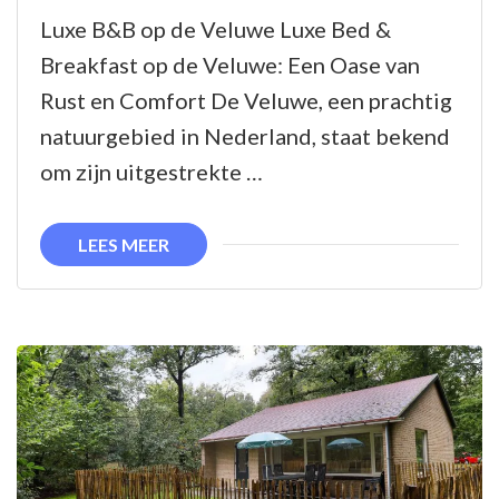
Luxe
Luxe B&B op de Veluwe Luxe Bed &
Bed
Breakfast op de Veluwe: Een Oase van
&
Rust en Comfort De Veluwe, een prachtig
Breakfast
natuurgebied in Nederland, staat bekend
op
om zijn uitgestrekte …
de
Veluwe:
LEES MEER
Een
Oase
van
Comfort
en
Gastvrijheid