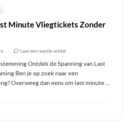
st Minute Vliegtickets Zonder
op
re
Laat een reactie achter
Ontdek
estemming Ontdek de Spanning van Last
de
ming Ben je op zoek naar een
Spanning
ring? Overweeg dan eens om last minute …
van
Last
Minute
Vliegtickets
Zonder