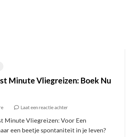
Bestemming
st Minute Vliegreizen: Boek Nu
op
re
Laat een reactie achter
Ontdek
st Minute Vliegreizen: Voor Een
de
ar een beetje spontaniteit in je leven?
Spanning