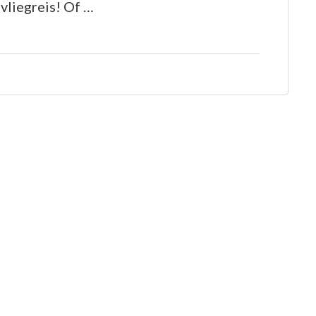
vliegreis! Of …
van
Last
Minute
Vliegreizen:
Boek
Nu
en
Ga
Op
Avontuur!