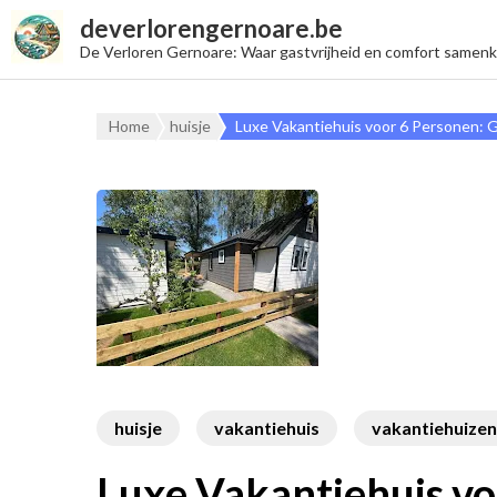
deverlorengernoare.be
De Verloren Gernoare: Waar gastvrijheid en comfort samen
Home
huisje
Luxe Vakantiehuis voor 6 Personen: 
huisje
vakantiehuis
vakantiehuizen
Luxe Vakantiehuis vo