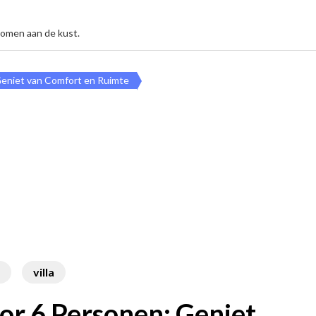
komen aan de kust.
Geniet van Comfort en Ruimte
villa
or 6 Personen: Geniet