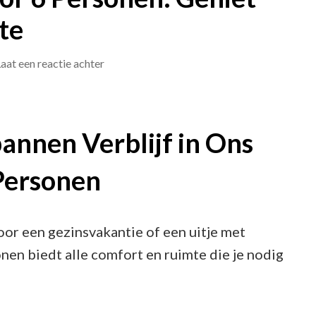
te
op
aat een reactie achter
Luxe
Vakantiehuis
voor
annen Verblijf in Ons
6
Personen
Personen:
Geniet
van
or een gezinsvakantie of een uitje met
Comfort
nen biedt alle comfort en ruimte die je nodig
en
Ruimte