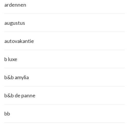
ardennen
augustus
autovakantie
b luxe
b&b amylia
b&b de panne
bb