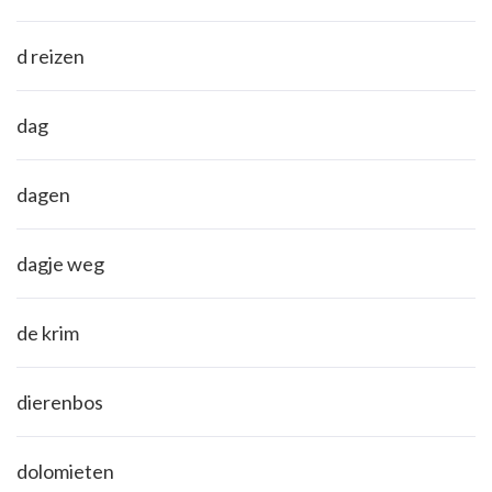
d reizen
dag
dagen
dagje weg
de krim
dierenbos
dolomieten