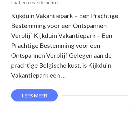
op
Laat een reactie achter
Ontspannen
Kijkduin Vakantiepark – Een Prachtige
aan
Bestemming voor een Ontspannen
Zee:
Verblijf Kijkduin Vakantiepark – Een
Geniet
Prachtige Bestemming voor een
van
Ontspannen Verblijf Gelegen aan de
een
prachtige Belgische kust, is Kijkduin
Verblijf
Vakantiepark een …
bij
Kijkduin
LEES MEER
Vakantiepark