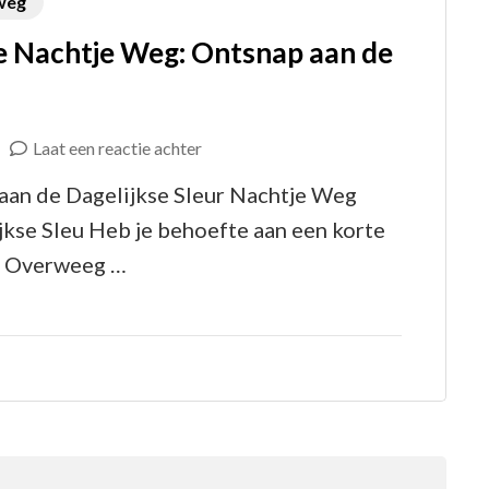
weg
e Nachtje Weg: Ontsnap aan de
op
Laat een reactie achter
Geniet
aan de Dagelijkse Sleur Nachtje Weg
van
jkse Sleu Heb je behoefte aan een korte
een
r? Overweeg …
Last-
Minute
Nachtje
Weg:
Ontsnap
aan