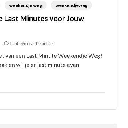
weekendje weg
weekendjeweg
e Last Minutes voor Jouw
op
Laat een reactie achter
Profiteer
t van een Last Minute Weekendje Weg!
Nu
ak en wil je er last minute even
van
Voordelige
Last
Minutes
voor
Jouw
Weekendje