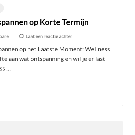
spannen op Korte Termijn
op
oare
Laat een reactie achter
Last
spannen op het Laatste Moment: Wellness
Minute
e aan wat ontspanning en wil je er last
Wellness:
ss …
Ontspannen
op
Korte
Termijn