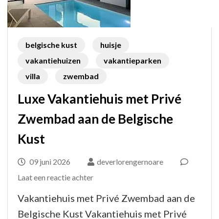
belgische kust
huisje
vakantiehuizen
vakantieparken
villa
zwembad
Luxe Vakantiehuis met Privé
Zwembad aan de Belgische
Kust
09 juni 2026
deverlorengernoare
op
Laat een reactie achter
Luxe
Vakantiehuis met Privé Zwembad aan de
Vakantiehuis
Belgische Kust Vakantiehuis met Privé