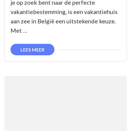
je op zoek bent naar de perfecte
Zee
vakantiebestemming, is een vakantiehuis
in
aan zee in België een uitstekende keuze.
België:
Met …
Ontdek
de
LEES MEER
Belgische
Kustparels