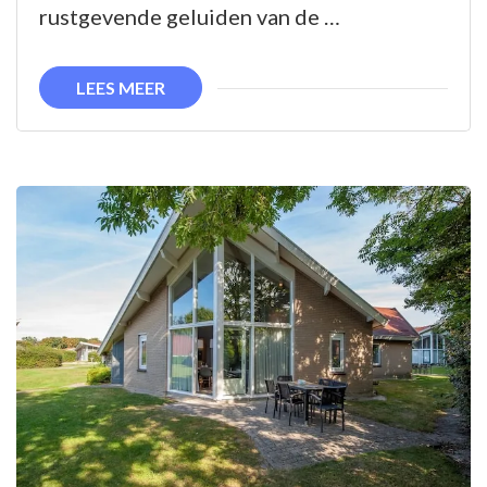
aan
rustgevende geluiden van de …
Zee:
Ontspanning
LEES MEER
Verzekerd