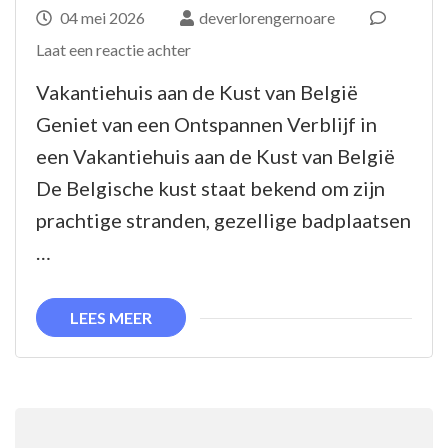
04 mei 2026
deverlorengernoare
op
Laat een reactie achter
Ontdek
Vakantiehuis aan de Kust van België
Het
Geniet van een Ontspannen Verblijf in
Perfecte
een Vakantiehuis aan de Kust van België
Vakantiehuis
De Belgische kust staat bekend om zijn
aan
prachtige stranden, gezellige badplaatsen
de
…
Kust
van
LEES MEER
België