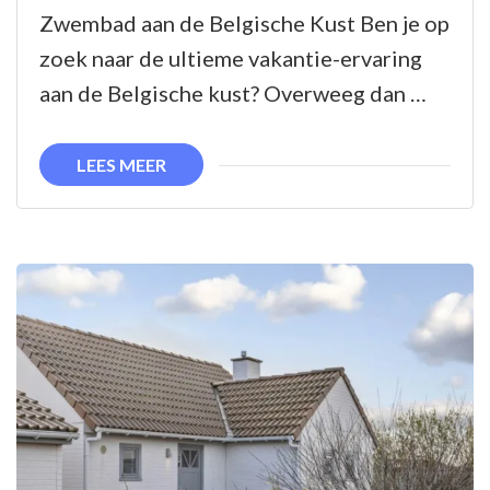
met
Zwembad aan de Belgische Kust Ben je op
Privé
zoek naar de ultieme vakantie-ervaring
Zwembad
aan de Belgische kust? Overweeg dan …
aan
de
LEES MEER
Belgische
Kust