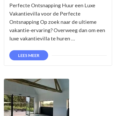
een
Perfecte Ontsnapping Huur een Luxe
Prachtige
Vakantievilla voor de Perfecte
Vakantievilla
Ontsnapping Op zoek naar de ultieme
voor
vakantie-ervaring? Overweeg dan om een
een
luxe vakantievilla te huren …
Onvergetelijke
Vakantie
LEES MEER