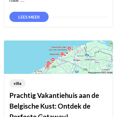
Ontspanning
en
LEES MEER
Genot
gegarandeerd!
villa
Prachtig Vakantiehuis aan de
Belgische Kust: Ontdek de
Perfecte Getaway!