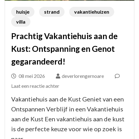
huisje
strand
vakantiehuizen
villa
Prachtig Vakantiehuis aan de
Kust: Ontspanning en Genot
gegarandeerd!
08 mei 2026
deverlorengernoare
op
Laat een reactie achter
Prachtig
Vakantiehuis aan de Kust Geniet van een
Vakantiehuis
Ontspannen Verblijf in een Vakantiehuis
aan
aan de Kust Een vakantiehuis aan de kust
de
is de perfecte keuze voor wie op zoek is
Kust:
naar …