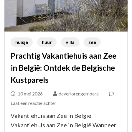
huisje
huur
villa
zee
Prachtig Vakantiehuis aan Zee
in België: Ontdek de Belgische
Kustparels
10 mei 2026
deverlorengernoare
op
Laat een reactie achter
Prachtig
Vakantiehuis aan Zee in België
Vakantiehuis
Vakantiehuis aan Zee in België Wanneer
aan