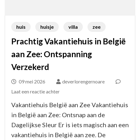
huis
huisje
villa
zee
Prachtig Vakantiehuis in België
aan Zee: Ontspanning
Verzekerd
09 mei 2026
deverlorengernoare
op
Laat een reactie achter
Prachtig
Vakantiehuis België aan Zee Vakantiehuis
Vakantiehuis
in België aan Zee: Ontsnap aan de
in
Dagelijkse Sleur Er is iets magisch aan een
België
vakantiehuis in België aan zee. De