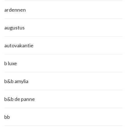
ardennen
augustus
autovakantie
b luxe
b&b amylia
b&b de panne
bb