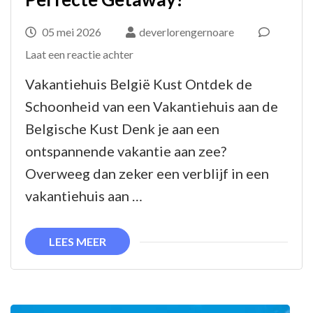
05 mei 2026
deverlorengernoare
op
Laat een reactie achter
Prachtig
Vakantiehuis België Kust Ontdek de
Vakantiehuis
Schoonheid van een Vakantiehuis aan de
aan
Belgische Kust Denk je aan een
de
ontspannende vakantie aan zee?
Belgische
Overweeg dan zeker een verblijf in een
Kust:
vakantiehuis aan …
Ontdek
de
LEES MEER
Perfecte
Getaway!