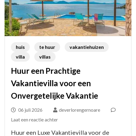
huis
te huur
vakantiehuizen
villa
villas
Huur een Prachtige
Vakantievilla voor een
Onvergetelijke Vakantie
06 juli 2026
deverlorengernoare
op
Laat een reactie achter
Huur
Huur een Luxe Vakantievilla voor de