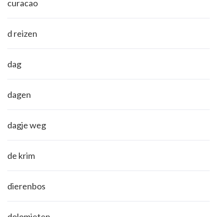
curacao
d reizen
dag
dagen
dagje weg
de krim
dierenbos
dolomieten