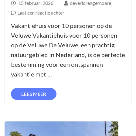
15 februari 2026
deverlorengernoare
op
Laat een reactie achter
Luxe
Vakantiehuis voor 10 personen op de
vakantiehuis
Veluwe Vakantiehuis voor 10 personen
voor
op de Veluwe De Veluwe, een prachtig
10
natuurgebied in Nederland, is de perfecte
personen
bestemming voor een ontspannen
op
vakantie met …
de
prachtige
LEES MEER
Veluwe