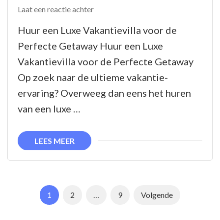
op
Laat een reactie achter
Ontdek
Huur een Luxe Vakantievilla voor de
de
Perfecte Getaway Huur een Luxe
Perfecte
Vakantievilla voor de Perfecte Getaway
Vakantievilla
Op zoek naar de ultieme vakantie-
om
ervaring? Overweeg dan eens het huren
te
van een luxe …
Huren
voor
LEES MEER
Jouw
Volgende
Getaway
Berichtnavigatie
Pagina
Pagina
Pagina
1
2
…
9
Volgende