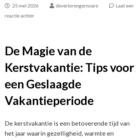
25 mei 2026
deverlorengernoare
Laat een
op
reactie achter
Geniet
van
de
De Magie van de
Betoverende
Kerstvakantie: Tips voor
Kerstvakantie:
Tips
een Geslaagde
voor
een
Vakantieperiode
Geslaagde
Vakantieperiode
De kerstvakantie is een betoverende tijd van
het jaar waarin gezelligheid, warmte en