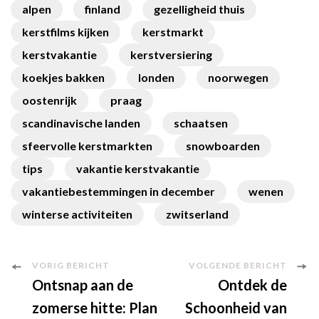
alpen
finland
gezelligheid thuis
kerstfilms kijken
kerstmarkt
kerstvakantie
kerstversiering
koekjes bakken
londen
noorwegen
oostenrijk
praag
scandinavische landen
schaatsen
sfeervolle kerstmarkten
snowboarden
tips
vakantie kerstvakantie
vakantiebestemmingen in december
wenen
winterse activiteiten
zwitserland
Berichtnavigatie
VORIG BERICHT
VOLGENDE BERICHT
Ontsnap aan de
Ontdek de
zomerse hitte: Plan
Schoonheid van