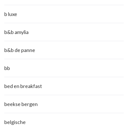
b luxe
b&b amylia
b&b de panne
bb
bed en breakfast
beekse bergen
belgische