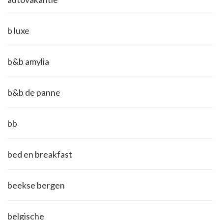
b luxe
b&b amylia
b&b de panne
bb
bed en breakfast
beekse bergen
belgische