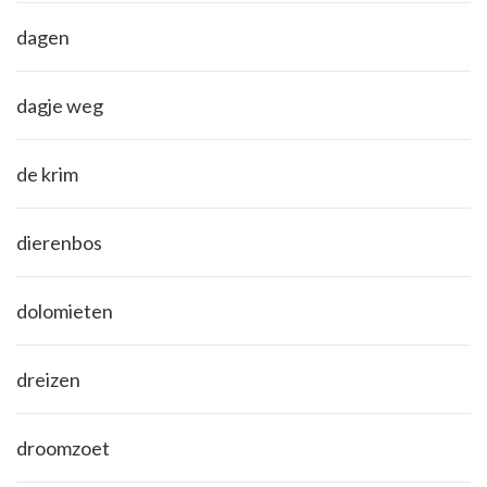
dagen
dagje weg
de krim
dierenbos
dolomieten
dreizen
droomzoet