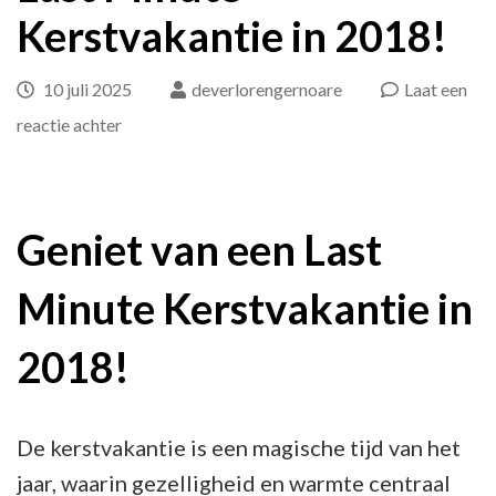
Kerstvakantie in 2018!
10 juli 2025
deverlorengernoare
Laat een
op
reactie achter
Profiteer
nu
van
Geniet van een Last
een
Minute Kerstvakantie in
Last
Minute
2018!
Kerstvakantie
in
2018!
De kerstvakantie is een magische tijd van het
jaar, waarin gezelligheid en warmte centraal