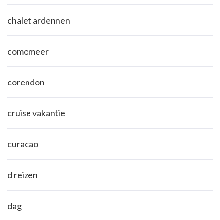
chalet ardennen
comomeer
corendon
cruise vakantie
curacao
d reizen
dag