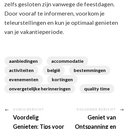
zelfs gesloten zijn vanwege de feestdagen.
Door vooraf te informeren, voorkom je
teleurstellingen en kun je optimaal genieten
van je vakantieperiode.
aanbiedingen
accommodatie
activiteiten
belgië
bestemmingen
evenementen
kortingen
onvergetelijke herinneringen
quality time
Berichtnavigatie
VORIG BERICHT
VOLGENDE BERICHT
Voordelig
Geniet van
Genieten: Tips voor
Ontspanning en