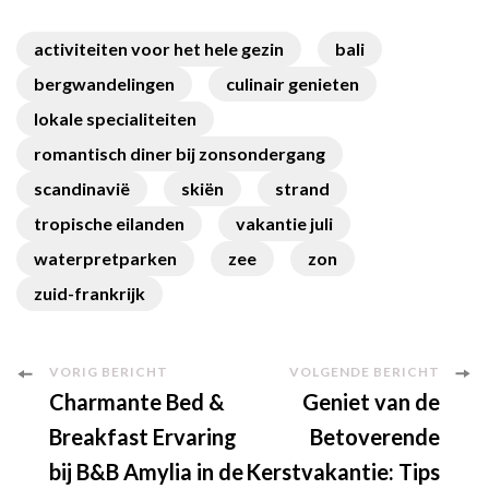
activiteiten voor het hele gezin
bali
bergwandelingen
culinair genieten
lokale specialiteiten
romantisch diner bij zonsondergang
scandinavië
skiën
strand
tropische eilanden
vakantie juli
waterpretparken
zee
zon
zuid-frankrijk
Berichtnavigatie
VORIG BERICHT
VOLGENDE BERICHT
Charmante Bed &
Geniet van de
Breakfast Ervaring
Betoverende
bij B&B Amylia in de
Kerstvakantie: Tips