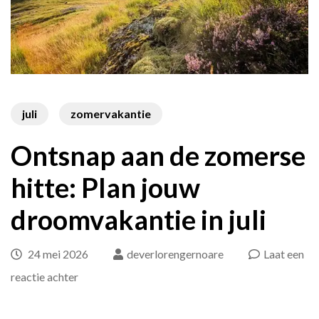
juli
zomervakantie
Ontsnap aan de zomerse
hitte: Plan jouw
droomvakantie in juli
24 mei 2026
deverlorengernoare
Laat een
op
reactie achter
Ontsnap