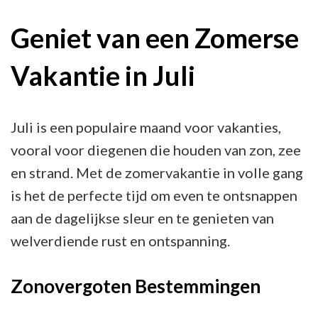
aan
de
Geniet van een Zomerse
zomerse
Vakantie in Juli
hitte:
Plan
jouw
Juli is een populaire maand voor vakanties,
droomvakantie
vooral voor diegenen die houden van zon, zee
in
en strand. Met de zomervakantie in volle gang
juli
is het de perfecte tijd om even te ontsnappen
aan de dagelijkse sleur en te genieten van
welverdiende rust en ontspanning.
Zonovergoten Bestemmingen