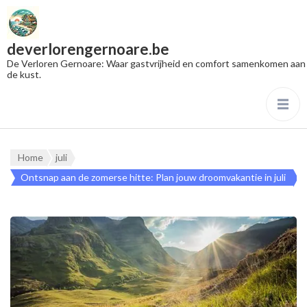
deverlorengernoare.be
De Verloren Gernoare: Waar gastvrijheid en comfort samenkomen aan
de kust.
Home
juli
Ontsnap aan de zomerse hitte: Plan jouw droomvakantie in juli