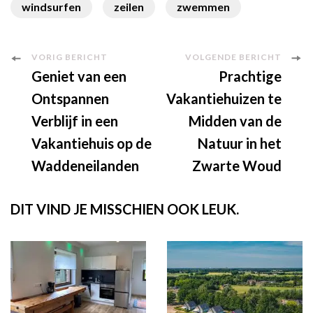
windsurfen
zeilen
zwemmen
Berichtnavigatie
VORIG BERICHT
VOLGENDE BERICHT
Geniet van een
Prachtige
Ontspannen
Vakantiehuizen te
Verblijf in een
Midden van de
Vakantiehuis op de
Natuur in het
Waddeneilanden
Zwarte Woud
DIT VIND JE MISSCHIEN OOK LEUK.