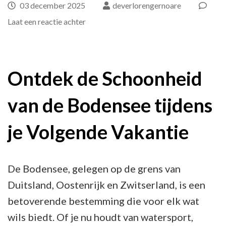
03 december 2025
deverlorengernoare
op
Laat een reactie achter
Ontdek
de
Pracht
Ontdek de Schoonheid
van
van de Bodensee tijdens
een
Bodensee
je Volgende Vakantie
Vakantie:
Avontuur,
Cultuur
De Bodensee, gelegen op de grens van
en
Duitsland, Oostenrijk en Zwitserland, is een
Ontspanning
betoverende bestemming die voor elk wat
wils biedt. Of je nu houdt van watersport,