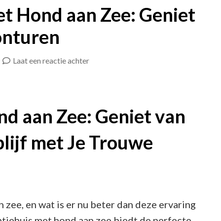
t Hond aan Zee: Geniet
onturen
op
Laat een reactie achter
Luxe
Vakantiehuis
met
d aan Zee: Geniet van
Hond
lijf met Je Trouwe
aan
Zee:
Geniet
Samen
van
an zee, en wat is er nu beter dan deze ervaring
Strandavonturen
ntiehuis met hond aan zee biedt de perfecte