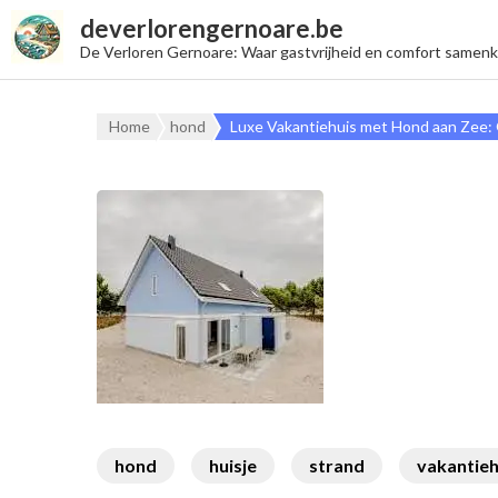
deverlorengernoare.be
De Verloren Gernoare: Waar gastvrijheid en comfort samen
Home
hond
Luxe Vakantiehuis met Hond aan Zee:
hond
huisje
strand
vakantieh