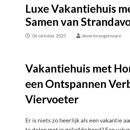
Luxe Vakantiehuis me
Samen van Strandav
06 oktober 2025
deverlorengernoare
Vakantiehuis met Hon
een Ontspannen Verb
Viervoeter
Er is niets zo heerlijk als een vakantie a
te delen met je geliefde hond? Een vaka