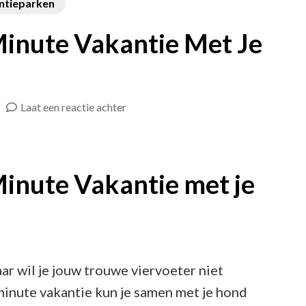
ntieparken
Minute Vakantie Met Je
op
Laat een reactie achter
Geniet
van
een
Minute Vakantie met je
Last
Minute
Vakantie
Met
ar wil je jouw trouwe viervoeter niet
Je
minute vakantie kun je samen met je hond
Trouwe