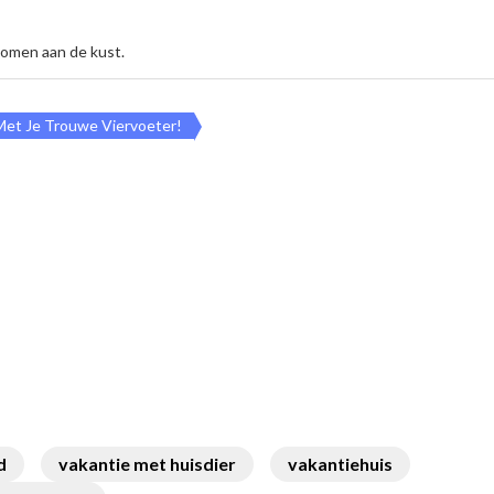
komen aan de kust.
Met Je Trouwe Viervoeter!
d
vakantie met huisdier
vakantiehuis