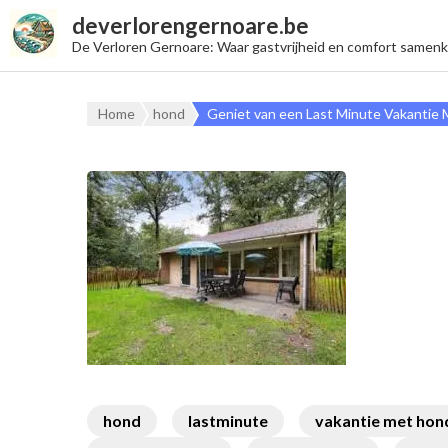
deverlorengernoare.be
De Verloren Gernoare: Waar gastvrijheid en comfort samen
Home
hond
Geniet van een Last Minute Vakantie 
hond
lastminute
vakantie met hon