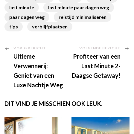
last minute
last minute paar dagen weg
paar dagen weg
reistijd minimaliseren
tips
verblijfplaatsen
Berichtnavigatie
VORIG BERICHT
VOLGENDE BERICHT
Ultieme
Profiteer van een
Verwennerij:
Last Minute 2-
Geniet van een
Daagse Getaway!
Luxe Nachtje Weg
DIT VIND JE MISSCHIEN OOK LEUK.