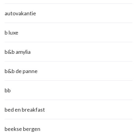
autovakantie
b luxe
b&b amylia
b&b de panne
bb
bed en breakfast
beekse bergen