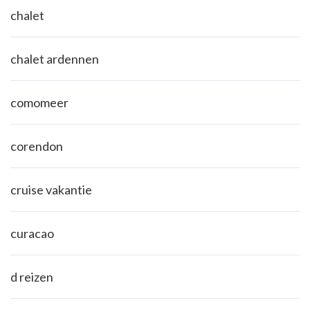
chalet
chalet ardennen
comomeer
corendon
cruise vakantie
curacao
d reizen