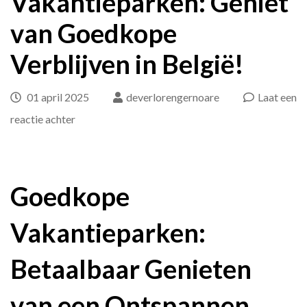
Vakantieparken: Geniet
van Goedkope
Verblijven in België!
01 april 2025
deverlorengernoare
Laat een
op
reactie achter
Betaalbare
Vakantieparken:
Geniet
Goedkope
van
Vakantieparken:
Goedkope
Verblijven
Betaalbaar Genieten
in
België!
van een Ontspannen