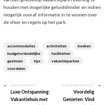
houden met mogelijke geluidshinder en indien
mogelijk vooraf informatie in te winnen over
de sfeer en regels op het park.
accommodaties
activiteiten
boeken
budgetvriendelijke
faciliteiten
gezinnen
tips
vakantieparken
voordelen
Berichtnavigatie
VORIG BERICHT
VOLGENDE BERICHT
Luxe Ontspanning:
Voordelig
Vakantiehuis met
Genieten: Vind