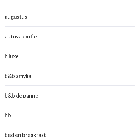
augustus
autovakantie
b luxe
b&b amylia
b&b de panne
bb
bed en breakfast