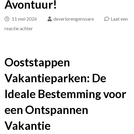
Avontuur!
11 mei 2026
deverlorengernoare
Laat een
op
reactie achter
Ontdek
de
Magie
Ooststappen
van
Vakantieparken: De
Ooststappen
Vakantieparken:
Ideale Bestemming voor
Jouw
Ideale
een Ontspannen
Bestemming
Vakantie
voor
Ontspanning