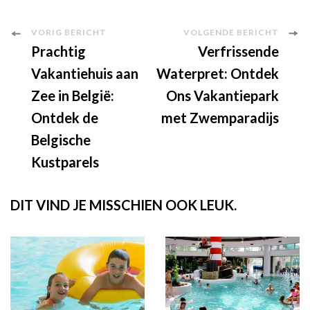
Berichtnavigatie
VORIG BERICHT
VOLGENDE BERICHT
Prachtig
Verfrissende
Vakantiehuis aan
Waterpret: Ontdek
Zee in België:
Ons Vakantiepark
Ontdek de
met Zwemparadijs
Belgische
Kustparels
DIT VIND JE MISSCHIEN OOK LEUK.