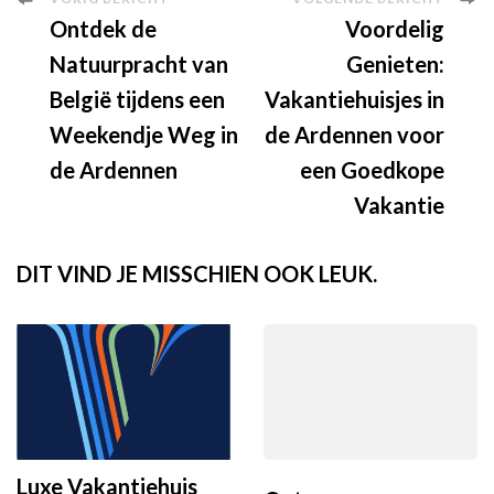
Berichtnavigatie
Ontdek de
Voordelig
Natuurpracht van
Genieten:
België tijdens een
Vakantiehuisjes in
Weekendje Weg in
de Ardennen voor
de Ardennen
een Goedkope
Vakantie
DIT VIND JE MISSCHIEN OOK LEUK.
Luxe Vakantiehuis