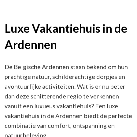
Prachtig
Luxe
Vakantiehuis
Luxe Vakantiehuis in de
te
Ardennen
Midden
van
de
De Belgische Ardennen staan bekend om hun
Ardennen
prachtige natuur, schilderachtige dorpjes en
avontuurlijke activiteiten. Wat is er nu beter
dan deze schitterende regio te verkennen
vanuit een luxueus vakantiehuis? Een luxe
vakantiehuis in de Ardennen biedt de perfecte
combinatie van comfort, ontspanning en
natuurbeleving.