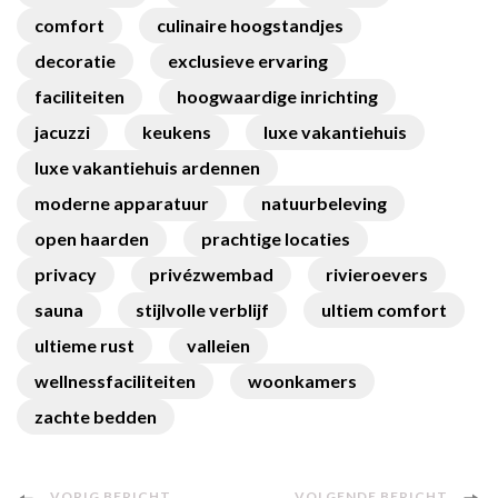
comfort
culinaire hoogstandjes
decoratie
exclusieve ervaring
faciliteiten
hoogwaardige inrichting
jacuzzi
keukens
luxe vakantiehuis
luxe vakantiehuis ardennen
moderne apparatuur
natuurbeleving
open haarden
prachtige locaties
privacy
privézwembad
rivieroevers
sauna
stijlvolle verblijf
ultiem comfort
ultieme rust
valleien
wellnessfaciliteiten
woonkamers
zachte bedden
VORIG BERICHT
VOLGENDE BERICHT