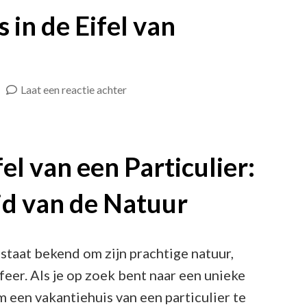
 in de Eifel van
op
Laat een reactie achter
Prachtig
Vakantiehuis
in
el van een Particulier:
de
d van de Natuur
Eifel
van
Particuliere
 staat bekend om zijn prachtige natuur,
Eigenaar
eer. Als je op zoek bent naar een unieke
 een vakantiehuis van een particulier te