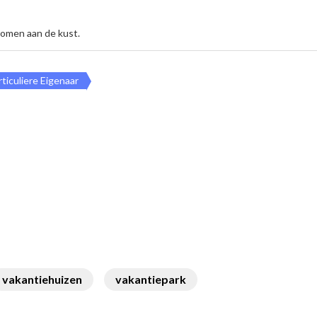
komen aan de kust.
rticuliere Eigenaar
vakantiehuizen
vakantiepark