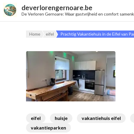
deverlorengernoare.be
De Verloren Gernoare: Waar gastvrijheid en comfort samen
Home
eifel
Prachtig Vakantiehuis in de Eifel van Pa
eifel
huisje
vakantiehuis eifel
vakantieparken