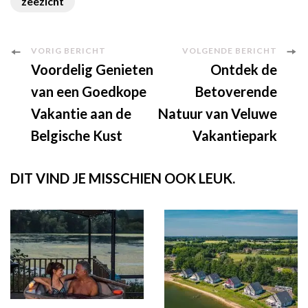
zeezicht
Berichtnavigatie
VORIG BERICHT
VOLGENDE BERICHT
Voordelig Genieten
Ontdek de
van een Goedkope
Betoverende
Vakantie aan de
Natuur van Veluwe
Belgische Kust
Vakantiepark
DIT VIND JE MISSCHIEN OOK LEUK.