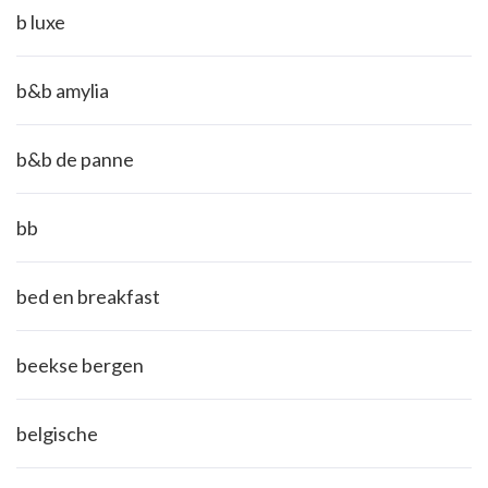
b luxe
b&b amylia
b&b de panne
bb
bed en breakfast
beekse bergen
belgische