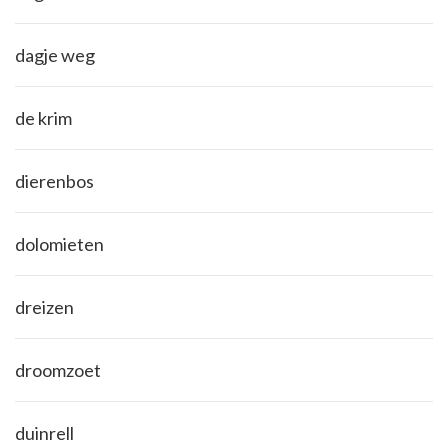
dagje weg
de krim
dierenbos
dolomieten
dreizen
droomzoet
duinrell