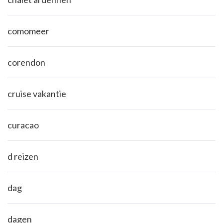
comomeer
corendon
cruise vakantie
curacao
d reizen
dag
dagen