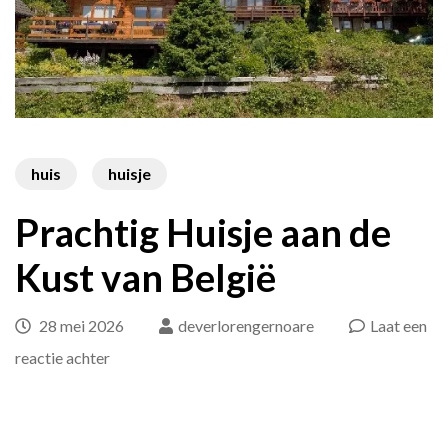
huis
huisje
Prachtig Huisje aan de
Kust van België
28 mei 2026
deverlorengernoare
Laat een
op
reactie achter
Prachtig
Huisje