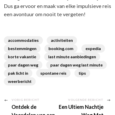
Dus ga ervoor en maak van elke impulsieve reis
een avontuur om nooit te vergeten!
accommodaties
activiteiten
bestemmingen
booking.com
expedia
korte vakantie
last minute aanbiedingen
paar dagen weg
paar dagen weg last minute
pak licht in
spontane reis
tips
weerbericht
Berichtnavigatie
VORIG BERICHT
VOLGENDE BERICHT
Ontdek de
Een Ultiem Nachtje
Voordelen van een
Weg Met