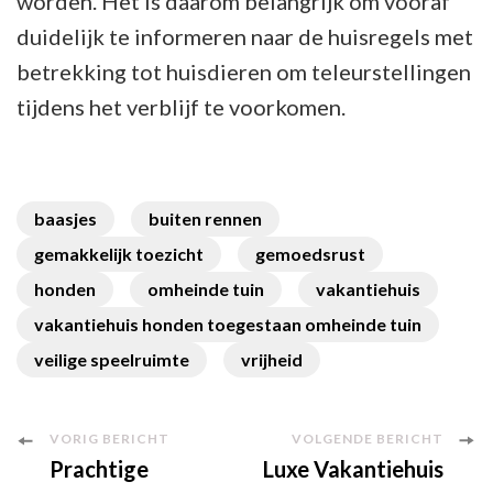
worden. Het is daarom belangrijk om vooraf
duidelijk te informeren naar de huisregels met
betrekking tot huisdieren om teleurstellingen
tijdens het verblijf te voorkomen.
baasjes
buiten rennen
gemakkelijk toezicht
gemoedsrust
honden
omheinde tuin
vakantiehuis
vakantiehuis honden toegestaan omheinde tuin
veilige speelruimte
vrijheid
Berichtnavigatie
VORIG BERICHT
VOLGENDE BERICHT
Prachtige
Luxe Vakantiehuis