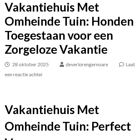
Vakantiehuis Met
Omheinde Tuin: Honden
Toegestaan voor een
Zorgeloze Vakantie
28 oktober 2025
deverlorengernoare
Laat
op
een reactie achter
Vakantiehuis
Met
Omheinde
Vakantiehuis Met
Tuin:
Omheinde Tuin: Perfect
Honden
Toegestaan