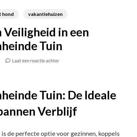
t hond
vakantiehuizen
 Veiligheid in een
heinde Tuin
op
Laat een reactie achter
Geniet
van
Privacy
heinde Tuin: De Ideale
en
annen Verblijf
Veiligheid
in
een
is de perfecte optie voor gezinnen, koppels