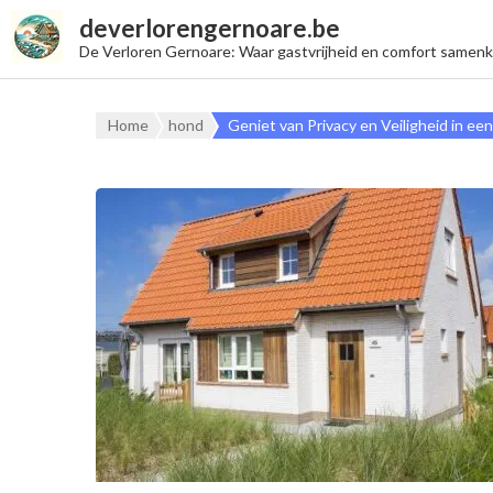
deverlorengernoare.be
De Verloren Gernoare: Waar gastvrijheid en comfort samen
Home
hond
Geniet van Privacy en Veiligheid in e