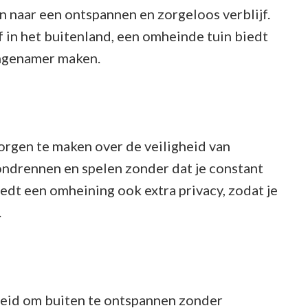
Vakantiehuis
n naar een ontspannen en zorgeloos verblijf.
met
of in het buitenland, een omheinde tuin biedt
Omheinde
angenamer maken.
Tuin
orgen te maken over de veiligheid van
rondrennen en spelen zonder dat je constant
edt een omheining ook extra privacy, zodat je
.
heid om buiten te ontspannen zonder