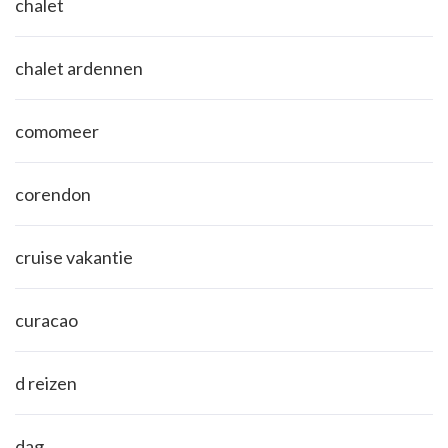
chalet
chalet ardennen
comomeer
corendon
cruise vakantie
curacao
d reizen
dag