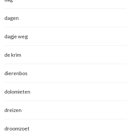
dagen
dagje weg
de krim
dierenbos
dolomieten
dreizen
droomzoet