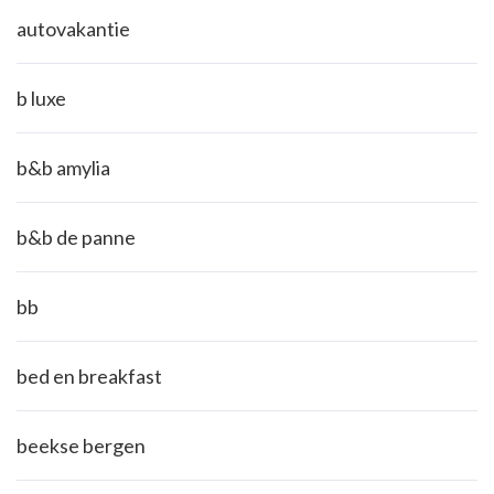
autovakantie
b luxe
b&b amylia
b&b de panne
bb
bed en breakfast
beekse bergen