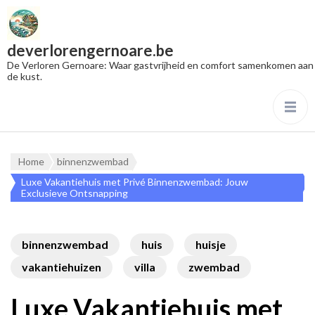
deverlorengernoare.be
De Verloren Gernoare: Waar gastvrijheid en comfort samenkomen aan
de kust.
Home
binnenzwembad
Luxe Vakantiehuis met Privé Binnenzwembad: Jouw
Exclusieve Ontsnapping
binnenzwembad
huis
huisje
vakantiehuizen
villa
zwembad
Luxe Vakantiehuis met