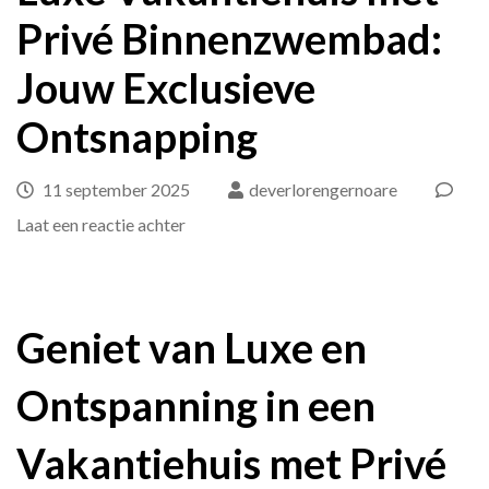
Privé Binnenzwembad:
Jouw Exclusieve
Ontsnapping
11 september 2025
deverlorengernoare
op
Laat een reactie achter
Luxe
Vakantiehuis
met
Geniet van Luxe en
Privé
Ontspanning in een
Binnenzwembad:
Jouw
Vakantiehuis met Privé
Exclusieve