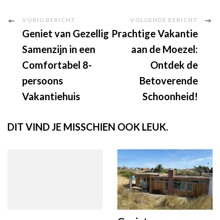
Berichtnavigatie
VORIG BERICHT
VOLGENDE BERICHT
Geniet van Gezellig
Prachtige Vakantie
Samenzijn in een
aan de Moezel:
Comfortabel 8-
Ontdek de
persoons
Betoverende
Vakantiehuis
Schoonheid!
DIT VIND JE MISSCHIEN OOK LEUK.