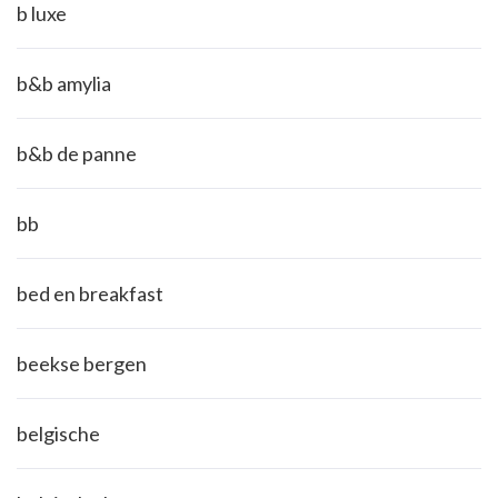
b luxe
b&b amylia
b&b de panne
bb
bed en breakfast
beekse bergen
belgische