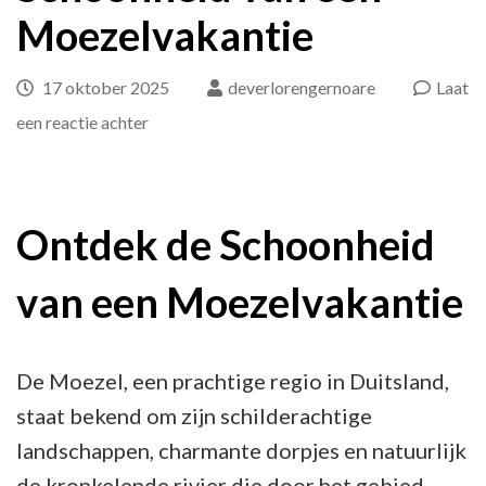
Moezelvakantie
17 oktober 2025
deverlorengernoare
Laat
op
een reactie achter
Ontdek
de
Betoverende
Ontdek de Schoonheid
Schoonheid
van een Moezelvakantie
van
een
Moezelvakantie
De Moezel, een prachtige regio in Duitsland,
staat bekend om zijn schilderachtige
landschappen, charmante dorpjes en natuurlijk
de kronkelende rivier die door het gebied