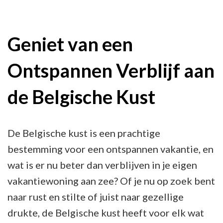
Luxe
vakantiewoning
aan
Geniet van een
de
Ontspannen Verblijf aan
Belgische
kust:
de Belgische Kust
Ontspan
in
Stijl
De Belgische kust is een prachtige
aan
bestemming voor een ontspannen vakantie, en
Zee
wat is er nu beter dan verblijven in je eigen
vakantiewoning aan zee? Of je nu op zoek bent
naar rust en stilte of juist naar gezellige
drukte, de Belgische kust heeft voor elk wat