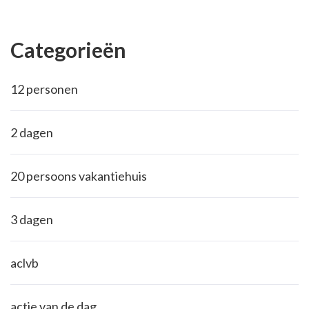
Categorieën
12 personen
2 dagen
20 persoons vakantiehuis
3 dagen
aclvb
actie van de dag