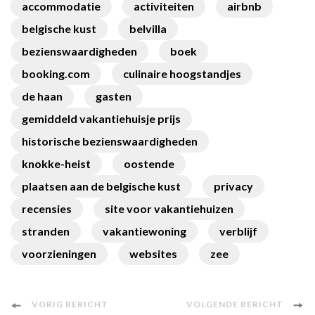
accommodatie
activiteiten
airbnb
belgische kust
belvilla
bezienswaardigheden
boek
booking.com
culinaire hoogstandjes
de haan
gasten
gemiddeld vakantiehuisje prijs
historische bezienswaardigheden
knokke-heist
oostende
plaatsen aan de belgische kust
privacy
recensies
site voor vakantiehuizen
stranden
vakantiewoning
verblijf
voorzieningen
websites
zee
Berichtnavigatie
VORIG BERICHT
VOLGENDE BERICHT