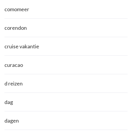
comomeer
corendon
cruise vakantie
curacao
d reizen
dag
dagen