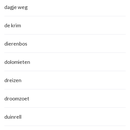
dagje weg
de krim
dierenbos
dolomieten
dreizen
droomzoet
duinrell