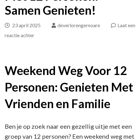
Samen Genieten!
23 april 2025
deverlorengernoare
Laat een
op
reactie achter
Gezellig
Weekend
Weg
Weekend Weg Voor 12
Met
Personen: Genieten Met
12
Personen:
Vrienden en Familie
Samen
Genieten!
Ben je op zoek naar een gezellig uitje met een
groep van 12 personen? Een weekend weg met