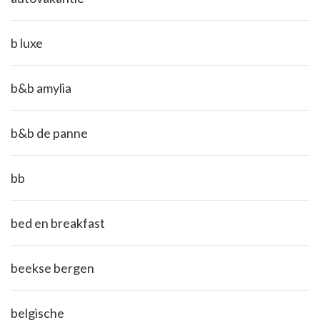
b luxe
b&b amylia
b&b de panne
bb
bed en breakfast
beekse bergen
belgische