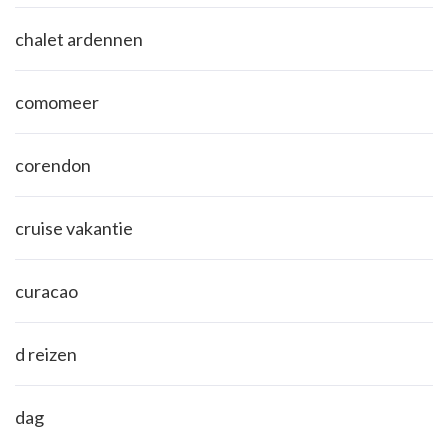
chalet ardennen
comomeer
corendon
cruise vakantie
curacao
d reizen
dag