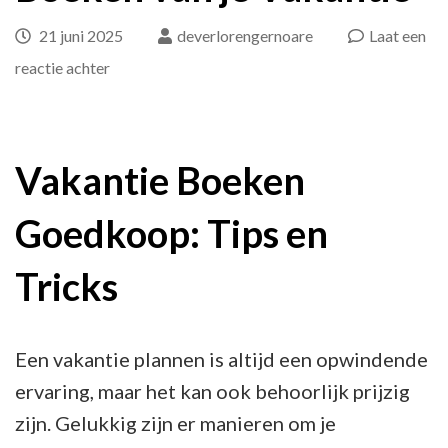
21 juni 2025
deverlorengernoare
Laat een
op
reactie achter
Tips
voor
het
Vakantie Boeken
Goedkoop
Goedkoop: Tips en
Boeken
van
Tricks
je
Vakantie
Een vakantie plannen is altijd een opwindende
ervaring, maar het kan ook behoorlijk prijzig
zijn. Gelukkig zijn er manieren om je