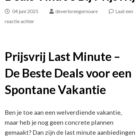
04 juni 2025
deverlorengernoare
Laat een
op
reactie achter
De
Beste
Last
Prijsvrij Last Minute –
Minute
De Beste Deals voor een
Deals
Vind
Spontane Vakantie
Je
Bij
Prijsvrij
Ben je toe aan een welverdiende vakantie,
maar heb je nog geen concrete plannen
gemaakt? Dan zijn de last minute aanbiedingen