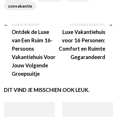
zonvakantie
Berichtnavigatie
VORIG BERICHT
VOLGENDE BERICHT
Ontdek de Luxe
Luxe Vakantiehuis
van Een Ruim 16-
voor 16 Personen:
Persoons
Comfort en Ruimte
Vakantiehuis Voor
Gegarandeerd
Jouw Volgende
Groepsuitje
DIT VIND JE MISSCHIEN OOK LEUK.