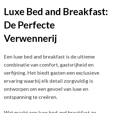
Verwennerij:
Luxe Bed and Breakfast:
Luxe
De Perfecte
Bed
and
Verwennerij
Breakfast
op
Zijn
Een luxe bed and breakfast is de ultieme
Best
combinatie van comfort, gastvrijheid en
verfijning. Het biedt gasten een exclusieve
ervaring waarbij elk detail zorgvuldig is
ontworpen om een gevoel van luxe en
ontspanning te creëren.
Wat maakt een luxe bed and breakfast zo