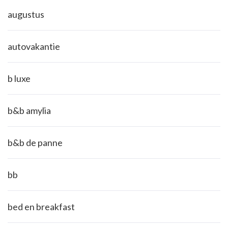
augustus
autovakantie
b luxe
b&b amylia
b&b de panne
bb
bed en breakfast