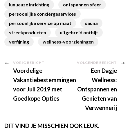
luxueuze inrichting
ontspannen sfeer
persoonlijke conciërgeservices
persoonlijke service op maat
sauna
streekproducten
uitgebreid ontbijt
verfijning
wellness-voorzieningen
Berichtnavigatie
VORIG BERICHT
VOLGENDE BERICHT
Voordelige
Een Dagje
Vakantiebestemmingen
Wellness:
voor Juli 2019 met
Ontspannen en
Goedkope Opties
Genieten van
Verwennerij
DIT VIND JE MISSCHIEN OOK LEUK.