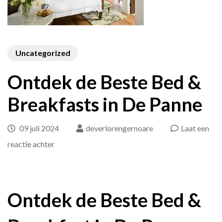
Uncategorized
Ontdek de Beste Bed &
Breakfasts in De Panne
09 juli 2024
deverlorengernoare
Laat een
op
reactie achter
Ontdek
de
Beste
Ontdek de Beste Bed &
Bed