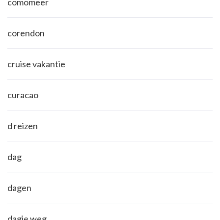
comomeer
corendon
cruise vakantie
curacao
d reizen
dag
dagen
dagje weg