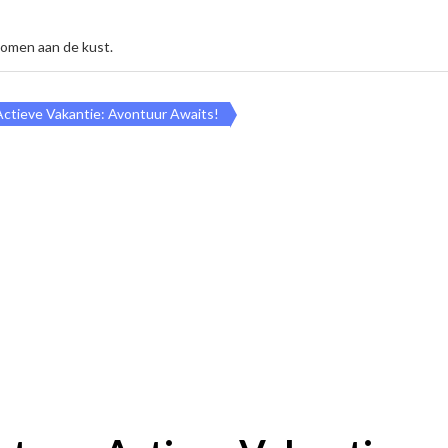
komen aan de kust.
ctieve Vakantie: Avontuur Awaits!