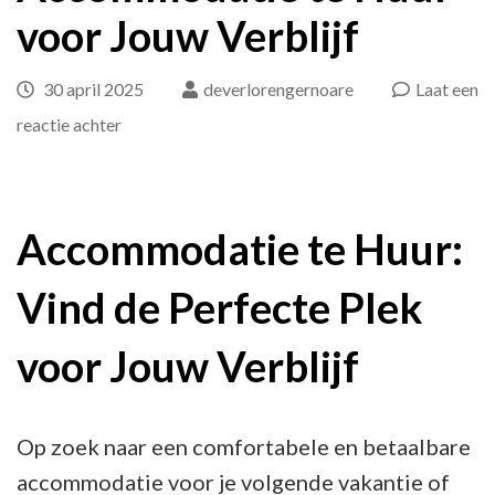
voor Jouw Verblijf
30 april 2025
deverlorengernoare
Laat een
op
reactie achter
Vind
de
Perfecte
Accommodatie te Huur:
Accommodatie
Vind de Perfecte Plek
te
Huur
voor Jouw Verblijf
voor
Jouw
Verblijf
Op zoek naar een comfortabele en betaalbare
accommodatie voor je volgende vakantie of