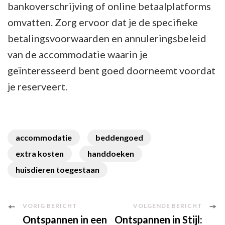
bankoverschrijving of online betaalplatforms
omvatten. Zorg ervoor dat je de specifieke
betalingsvoorwaarden en annuleringsbeleid
van de accommodatie waarin je
geïnteresseerd bent goed doorneemt voordat
je reserveert.
accommodatie
beddengoed
extra kosten
handdoeken
huisdieren toegestaan
Berichtnavigatie
VORIG BERICHT
VOLGENDE BERICHT
Ontspannen in een
Ontspannen in Stijl: