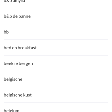
b&b amylia
b&b de panne
bb
bed en breakfast
beekse bergen
belgische
belgische kust
belgium