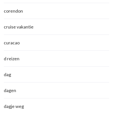
corendon
cruise vakantie
curacao
d reizen
dag
dagen
dagje weg