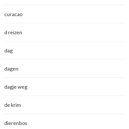
curacao
d reizen
dag
dagen
dagje weg
de krim
dierenbos