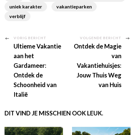
uniek karakter
vakantieparken
verblijf
Berichtnavigatie
VORIG BERICHT
VOLGENDE BERICHT
Ultieme Vakantie
Ontdek de Magie
aan het
van
Gardameer:
Vakantiehuisjes:
Ontdek de
Jouw Thuis Weg
Schoonheid van
van Huis
Italië
DIT VIND JE MISSCHIEN OOK LEUK.