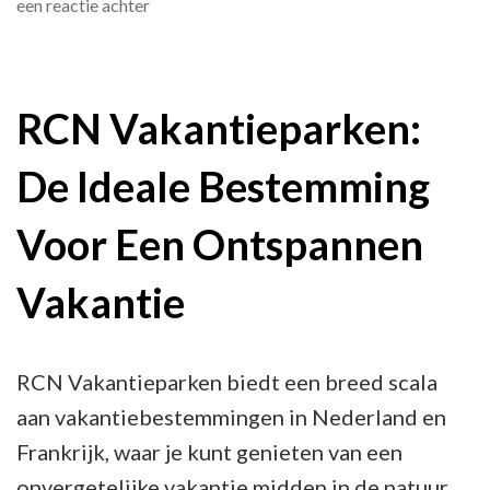
op
een reactie achter
Ontspannen
in
de
RCN Vakantieparken:
Natuur:
De Ideale Bestemming
Ontdek
de
Voor Een Ontspannen
Magie
van
Vakantie
RCN
Vakantieparken
RCN Vakantieparken biedt een breed scala
aan vakantiebestemmingen in Nederland en
Frankrijk, waar je kunt genieten van een
onvergetelijke vakantie midden in de natuur.