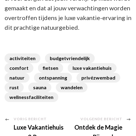
gemaakt en dat al jouw verwachtingen worden
overtroffen tijdens je luxe vakantie-ervaring in
dit prachtige natuurgebied.
activiteiten
budgetvriendelijk
comfort
fietsen
luxe vakantiehuis
natuur
ontspanning
privézwembad
rust
sauna
wandelen
wellnessfaciliteiten
Berichtnavigatie
VORIG BERICHT
VOLGENDE BERICHT
Luxe Vakantiehuis
Ontdek de Magie