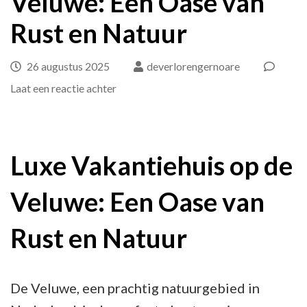
Veluwe: Een Oase van
Rust en Natuur
26 augustus 2025
deverlorengernoare
op
Laat een reactie achter
Luxe
Vakantiehuis
op
Luxe Vakantiehuis op de
de
Veluwe: Een Oase van
Veluwe:
Een
Rust en Natuur
Oase
van
Rust
De Veluwe, een prachtig natuurgebied in
en