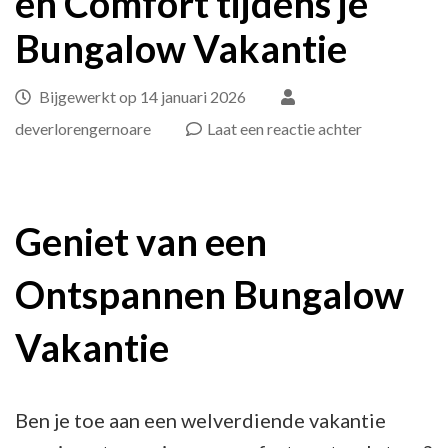
en Comfort tijdens je
Bungalow Vakantie
Bijgewerkt op
14 januari 2026
op
deverlorengernoare
Laat een reactie achter
Geniet
van
Ontspannin
Geniet van een
en
Ontspannen Bungalow
Comfort
tijdens
Vakantie
je
Bungalow
Vakantie
Ben je toe aan een welverdiende vakantie