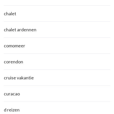
chalet
chalet ardennen
comomeer
corendon
cruise vakantie
curacao
d reizen