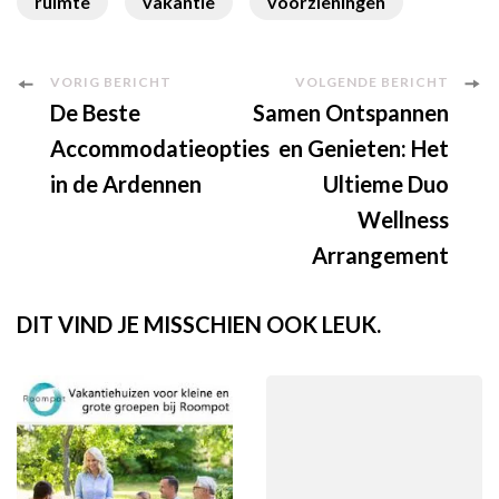
ruimte
vakantie
voorzieningen
Berichtnavigatie
VORIG BERICHT
VOLGENDE BERICHT
De Beste
Samen Ontspannen
Accommodatieopties
en Genieten: Het
in de Ardennen
Ultieme Duo
Wellness
Arrangement
DIT VIND JE MISSCHIEN OOK LEUK.