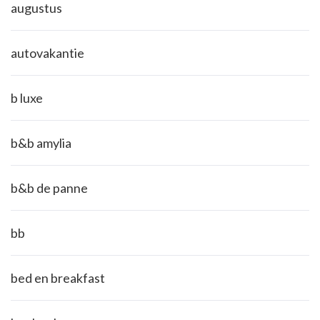
augustus
autovakantie
b luxe
b&b amylia
b&b de panne
bb
bed en breakfast