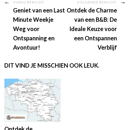
Berichtnavigatie
VORIG BERICHT
VOLGENDE BERICHT
Geniet van een Last
Ontdek de Charme
Minute Weekje
van een B&B: De
Weg voor
Ideale Keuze voor
Ontspanning en
een Ontspannen
Avontuur!
Verblijf
DIT VIND JE MISSCHIEN OOK LEUK.
Ontdek de