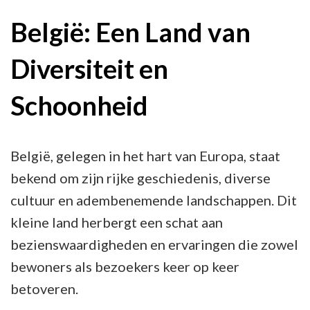
Diversiteit
België: Een Land van
van
Diversiteit en
België:
Een
Schoonheid
Land
vol
Cultuur
België, gelegen in het hart van Europa, staat
en
bekend om zijn rijke geschiedenis, diverse
Natuurlijke
cultuur en adembenemende landschappen. Dit
Pracht
kleine land herbergt een schat aan
bezienswaardigheden en ervaringen die zowel
bewoners als bezoekers keer op keer
betoveren.