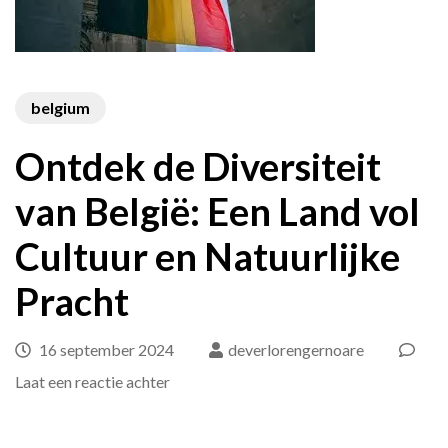
belgium
Ontdek de Diversiteit
van België: Een Land vol
Cultuur en Natuurlijke
Pracht
16 september 2024
deverlorengernoare
op
Laat een reactie achter
Ontdek
de