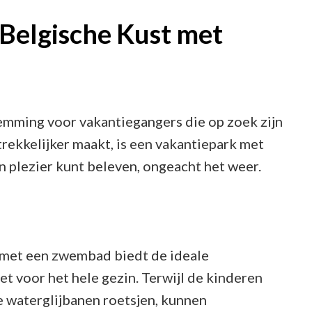
aan
Belgische Kust met
de
Belgische
Kust
met
emming voor vakantiegangers die op zoek zijn
zwembad:
trekkelijker maakt, is een vakantiepark met
Ontspanning
 plezier kunt beleven, ongeacht het weer.
en
Waterpret
gegarandeerd!
 met een zwembad biedt de ideale
t voor het hele gezin. Terwijl de kinderen
e waterglijbanen roetsjen, kunnen