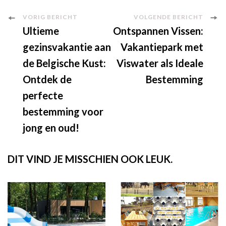
Berichtnavigatie
VORIG BERICHT
VOLGENDE BERICHT
Ultieme
Ontspannen Vissen:
gezinsvakantie aan
Vakantiepark met
de Belgische Kust:
Viswater als Ideale
Ontdek de
Bestemming
perfecte
bestemming voor
jong en oud!
DIT VIND JE MISSCHIEN OOK LEUK.