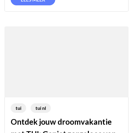
Vakantie
tui
tui nl
Ontdek jouw droomvakantie