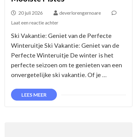
20 juli 2026
deverlorengernoare
op
Laat een reactie achter
Geniet
Ski Vakantie: Geniet van de Perfecte
van
Winteruitje Ski Vakantie: Geniet van de
de
Perfecte Winteruitje De winter is het
Ultieme
perfecte seizoen om te genieten van een
Ski
onvergetelijke ski vakantie. Of je …
Vakantie-
ervaring
LEES MEER
op
de
Mooiste
Pistes