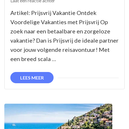
op
Laat een reactie achter
Voordelig
Artikel: Prijsvrij Vakantie Ontdek
Op
Voordelige Vakanties met Prijsvrij Op
Vakantie
zoek naar een betaalbare en zorgeloze
met
vakantie? Dan is Prijsvrij de ideale partner
Prijsvrij
voor jouw volgende reisavontuur! Met
een breed scala …
LEES MEER