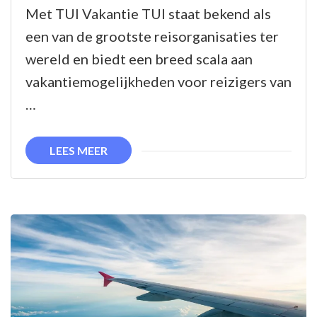
jouw
Met TUI Vakantie TUI staat bekend als
droomvakantie
een van de grootste reisorganisaties ter
met
wereld en biedt een breed scala aan
TUI
vakantiemogelijkheden voor reizigers van
Vakantie!
…
LEES MEER