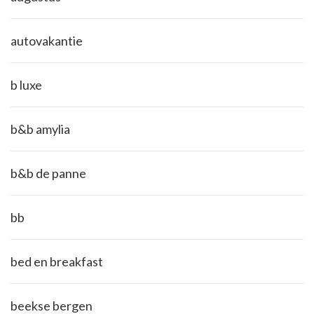
autovakantie
b luxe
b&b amylia
b&b de panne
bb
bed en breakfast
beekse bergen