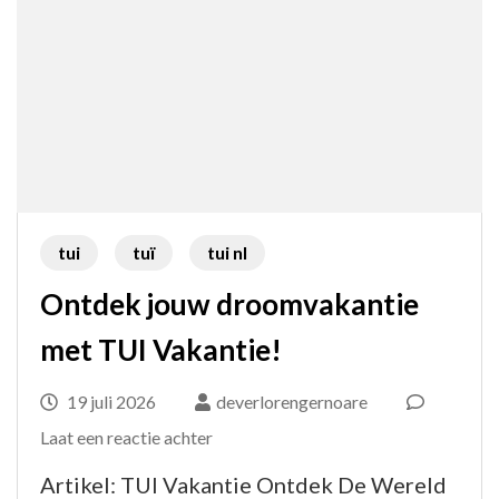
tui
tuï
tui nl
Ontdek jouw droomvakantie
met TUI Vakantie!
19 juli 2026
deverlorengernoare
op
Laat een reactie achter
Ontdek
Artikel: TUI Vakantie Ontdek De Wereld