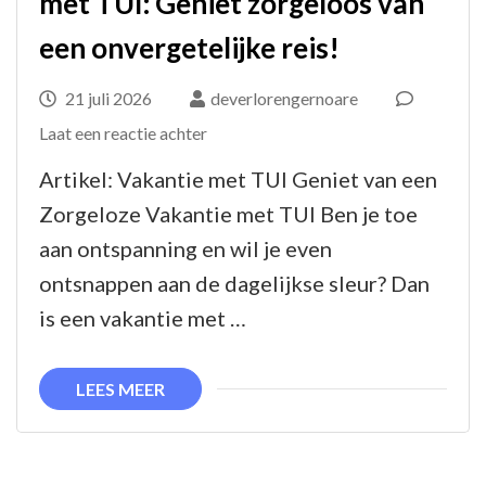
met TUI: Geniet zorgeloos van
een onvergetelijke reis!
21 juli 2026
deverlorengernoare
op
Laat een reactie achter
Ontdek
Artikel: Vakantie met TUI Geniet van een
jouw
Zorgeloze Vakantie met TUI Ben je toe
droomvakantie
aan ontspanning en wil je even
met
ontsnappen aan de dagelijkse sleur? Dan
TUI:
is een vakantie met …
Geniet
zorgeloos
LEES MEER
van
een
onvergetelijke