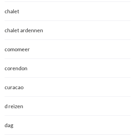
chalet
chalet ardennen
comomeer
corendon
curacao
d reizen
dag