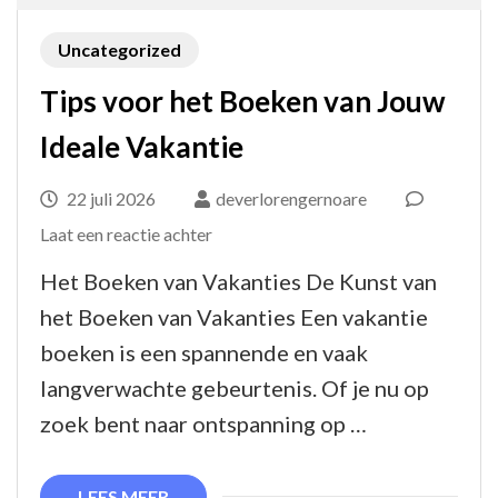
Uncategorized
Tips voor het Boeken van Jouw
Ideale Vakantie
22 juli 2026
deverlorengernoare
op
Laat een reactie achter
Tips
Het Boeken van Vakanties De Kunst van
voor
het Boeken van Vakanties Een vakantie
het
boeken is een spannende en vaak
Boeken
langverwachte gebeurtenis. Of je nu op
van
zoek bent naar ontspanning op …
Jouw
Ideale
LEES MEER