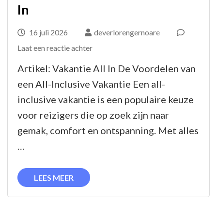
In
16 juli 2026
deverlorengernoare
op
Laat een reactie achter
Ultieme
Artikel: Vakantie All In De Voordelen van
Ontspanning:
een All-Inclusive Vakantie Een all-
Geniet
inclusive vakantie is een populaire keuze
van
voor reizigers die op zoek zijn naar
een
gemak, comfort en ontspanning. Met alles
Zorgeloze
…
Vakantie
All
LEES MEER
In