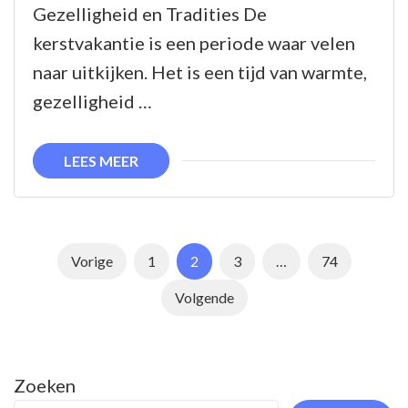
de
Gezelligheid en Tradities De
Magie
kerstvakantie is een periode waar velen
van
naar uitkijken. Het is een tijd van warmte,
de
gezelligheid …
Kerstvakantie:
Tradities,
LEES MEER
Gezelligheid
en
Samenzijn
Berichtnavigatie
Pagina
Pagina
Pagina
Pagina
Vorige
1
2
3
…
74
Volgende
Zoeken