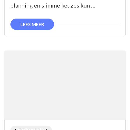
en
planning en slimme keuzes kun …
Goedkope
Reiservaring
LEES MEER