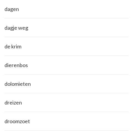
dagen
dagje weg
de krim
dierenbos
dolomieten
dreizen
droomzoet