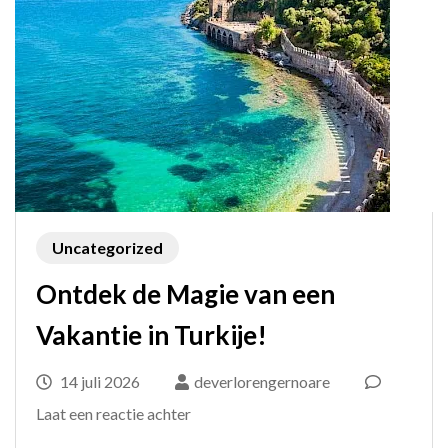
Uncategorized
Ontdek de Magie van een
Vakantie in Turkije!
14 juli 2026
deverlorengernoare
op
Laat een reactie achter
Ontdek