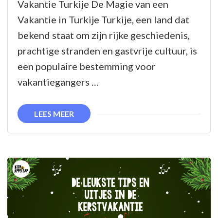
Vakantie Turkije De Magie van een
de
Vakantie in Turkije Turkije, een land dat
Magie
bekend staat om zijn rijke geschiedenis,
van
prachtige stranden en gastvrije cultuur, is
een
een populaire bestemming voor
Vakantie
vakantiegangers …
in
Turkije!
LEES MEER